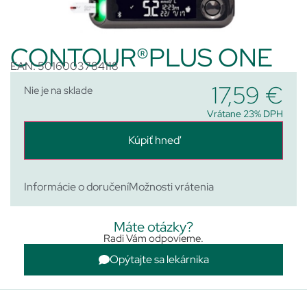
CONTOUR®PLUS ONE
EAN: 5016003784118
17,59
€
Nie je na sklade
Vrátane 23% DPH
Kúpiť hneď
Informácie o doručení
Možnosti vrátenia
Máte otázky?
Radi Vám odpovieme.
Opýtajte sa lekárnika