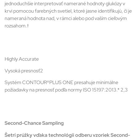
jednoduchšie interpretovať namerané hodnoty glukózy v
krvi pomocou farebných svetiel, ktoré jasne identifikujú, či je
nameraná hodnota nad, v rámci alebo pod vaším cieľovým
rozsahom.†
Highly Accurate
Vysoká presnosť2
Systém CONTOUR®PLUS ONE presahuje minimálne
požiadavky na presnosť podľa normy ISO 15197:2013.* 2,3
Second-Chance Sampling
Šetrí prúžky vďaka technológii odberu vzoriek Second-