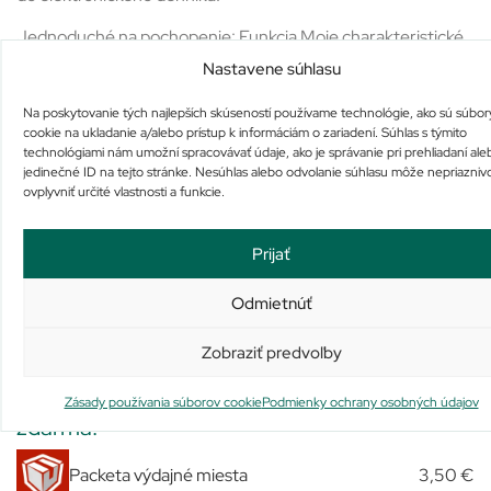
Jednoduché na pochopenie: Funkcia Moje charakteristické
vzory pomáha identifikovať vývojové trendy vo výsledkoch
Nastavene súhlasu
glukózy v krvi a zobrazuje upozornenia na možné príčiny.
Na poskytovanie tých najlepších skúseností používame technológie, ako sú súbor
Jednoduché zdieľanie: Zostava denníka glukózy v krvi môže
cookie na ukladanie a/alebo prístup k informáciám o zariadení. Súhlas s týmito
technológiami nám umožní spracovávať údaje, ako je správanie pri prehliadaní ale
byť odoslaná pred prehliadkou u odborného zdravotníckeho
jedinečné ID na tejto stránke. Nesúhlas alebo odvolanie súhlasu môže nepriazniv
pracovníka alebo môže byť zdieľaná počas prehliadky.
ovplyvniť určité vlastnosti a funkcie.
Aplikácia CONTOUR®DIABETES uplatňuje primerané
záruky na zabezpečenie ochrany osobných údajov a v súlade
Prijať
s platnými zákonmi.
Odmietnúť
Zobraziť predvoľby
Pri nákupe nad 100 € je doprava vždy
Zásady používania súborov cookie
Podmienky ochrany osobných údajov
zdarma.
Packeta výdajné miesta
3,50 €