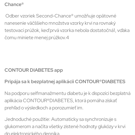
Chance®
Odber vzoriek Second-Chance® umožňuje opätovné
nanesenie väčššieho množstva vzorky krvi na rovnaký
testovací prúžok, keď prvá vzorka nebola dostatočná1, vďaka
čomu miniete menej prúžkov.4
CONTOUR DIABETES app
Pripája sa k bezplatnej aplikácii CONTOUR®DIABETES
Na podporu selfmanažmentu diabetu je k dispozíci bezplatná
aplikácia CONTOUR®DIABETES, ktorá pomáha získať
prehľad o výsledkoch a porozumieť im.
Jednoduché použitie: Automaticky sa synchronizuje s
glukomerom a načíta všetky zistené hodnoty glukózy v krvi
do elektronického denníka.