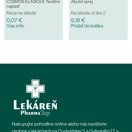
COSMOS KLASICKÁ Textilná
Akutol sprej
náplasť
Nie je na sklade
Na sklade už iba 2
0,07
€
6,18
€
Viac info
Pridať do košíka
Nakupujte pohodlne online alebo nás navštívte
osobne v lekárňach na Dudvážskej 5 a Galvaniho 17 v