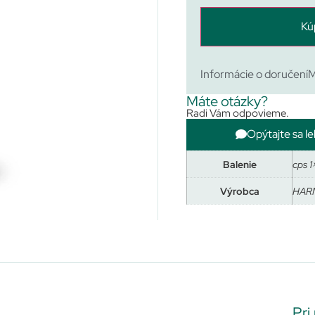
Kú
Informácie o doručení
M
Máte otázky?
Radi Vám odpovieme.
Opýtajte sa le
Balenie
cps 1
Výrobca
HARM
Pri