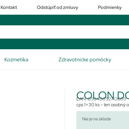
Kontakt
Odstúpiť od zmluvy
Podmienky
Kozmetika
Zdravotnícke pomôcky
COLON D
EAN: 8594065240089
cps 1×30 ks – len osobný o
Nie je na sklade