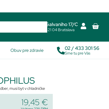
Galvaniho 17/C
821 04 Bratislava
02 / 433 301 56
Obuv pre zdravie
Sme tu pre Vás
OPHILUS
dber, musí byt v chladničke
19,45
€
Vrátane 23% DPH