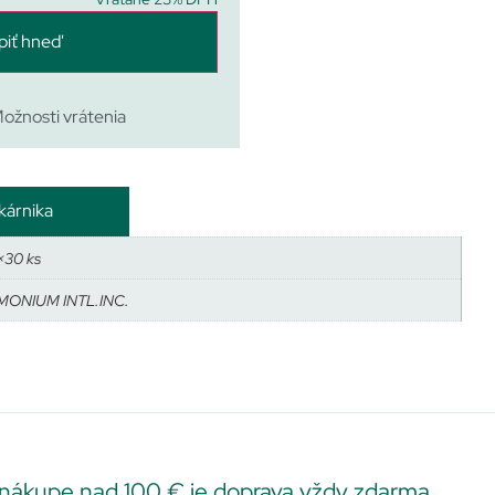
piť hneď
ožnosti vrátenia
kárnika
×30 ks
ONIUM INTL.INC.
 nákupe nad 100 € je doprava vždy zdarma.