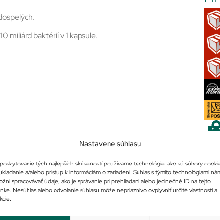
dospelých.
0 miliárd baktérií v 1 kapsule.
Nastavene súhlasu
poskytovanie tých najlepších skúseností používame technológie, ako sú súbory cooki
Po
ukladanie a/alebo prístup k informáciám o zariadení. Súhlas s týmito technológiami ná
žní spracovávať údaje, ako je správanie pri prehliadaní alebo jedinečné ID na tejto
ánke. Nesúhlas alebo odvolanie súhlasu môže nepriaznivo ovplyvniť určité vlastnosti a
kcie.