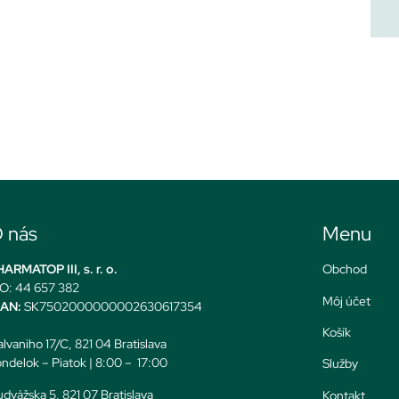
 nás
Menu
ARMATOP III, s. r. o.
Obchod
O: 44 657 382
Môj účet
BAN:
SK7502000000002630617354
Košík
lvaniho 17/C, 821 04 Bratislava
ndelok – Piatok | 8:00 – 17:00
Služby
dvážska 5, 821 07 Bratislava
Kontakt