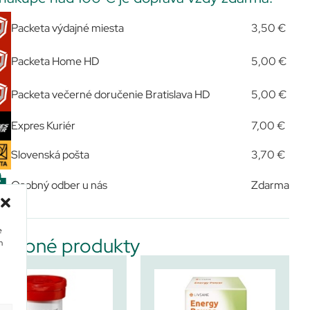
Packeta výdajné miesta
3,50 €
Packeta Home HD
5,00 €
Packeta večerné doručenie Bratislava HD
5,00 €
Expres Kuriér
7,00 €
Slovenská pošta
3,70 €
Osobný odber u nás
Zdarma
e
dobné produkty
m