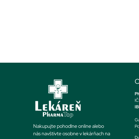
O
PH
IČ
I
Ga
Nakupujte pohodlne online alebo
Po
nás navštívte osobne v lekárňach na
Du