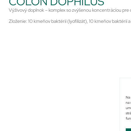
COLON DOPHILUS
Výživový doplnok – komplex so zvýšenou koncentráciou pre 
Zloženie: 10 kmeňov baktérii (lyofilizát), 10 kmeňov baktérií a 1
Na 
na 
umo
str
fun