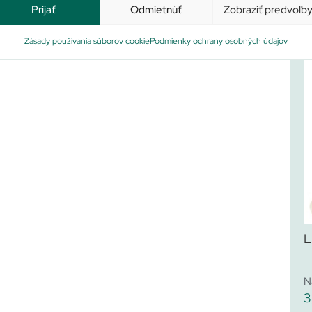
Prijať
Odmietnúť
Zobraziť predvoľb
Zásady používania súborov cookie
Podmienky ochrany osobných údajov
L
N
3