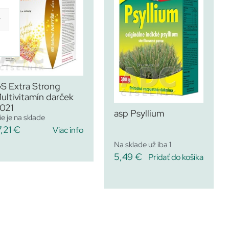
y
S Extra Strong
ultivitamín darček
021
asp Psyllium
ie je na sklade
7,21
€
Viac info
Na sklade už iba 1
5,49
€
Pridať do košíka