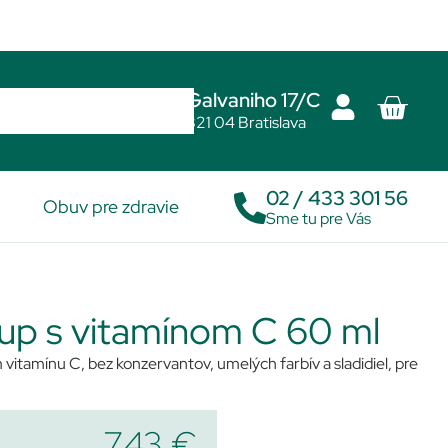
Galvaniho 17/C
821 04 Bratislava
02 / 433 301 56
Obuv pre zdravie
Sme tu pre Vás
rup s vitamínom C 60 ml
 vitamínu C, bez konzervantov, umelých farbív a sladidiel, pre
7,43
€