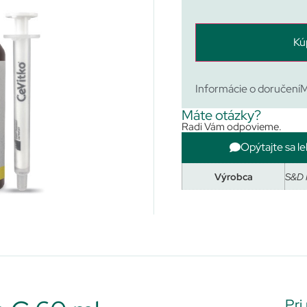
Kú
Informácie o doručení
M
Máte otázky?
Radi Vám odpovieme.
Opýtajte sa le
Výrobca
S&D 
Pri