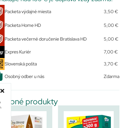
Packeta výdajné miesta
3,50 €
Packeta Home HD
5,00 €
Packeta večerné doručenie Bratislava HD
5,00 €
Expres Kuriér
7,00 €
Slovenská pošta
3,70 €
Osobný odber u nás
Zdarma
dobné produkty
e
m