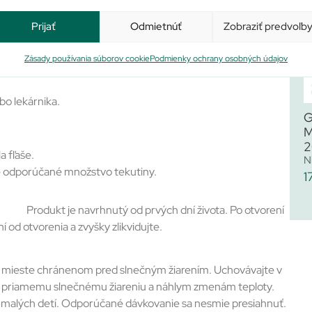
Prijať
Odmietnúť
Zobraziť predvoľb
Zásady používania súborov cookie
Podmienky ochrany osobných údajov
bo lekárnika.
G
M
2
a fľaše.
N
te odporúčané množstvo tekutiny.
1
Produkt je navrhnutý od prvých dní života. Po otvorení
od otvorenia a zvyšky zlikvidujte.
om mieste chránenom pred slnečným žiarením. Uchovávajte v
, priamemu slnečnému žiareniu a náhlym zmenám teploty.
 malých detí. Odporúčané dávkovanie sa nesmie presiahnuť.