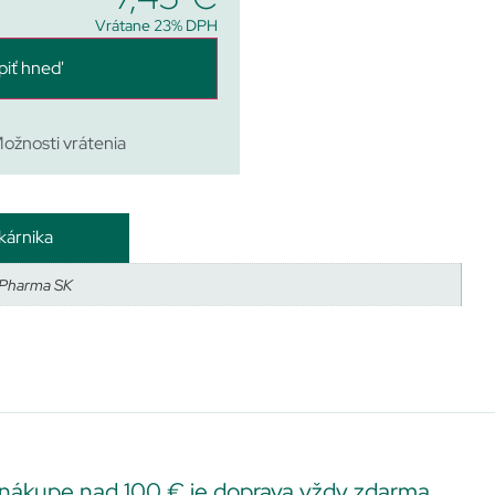
Vrátane 23% DPH
piť hneď
ožnosti vrátenia
kárnika
Pharma SK
 nákupe nad 100 € je doprava vždy zdarma.