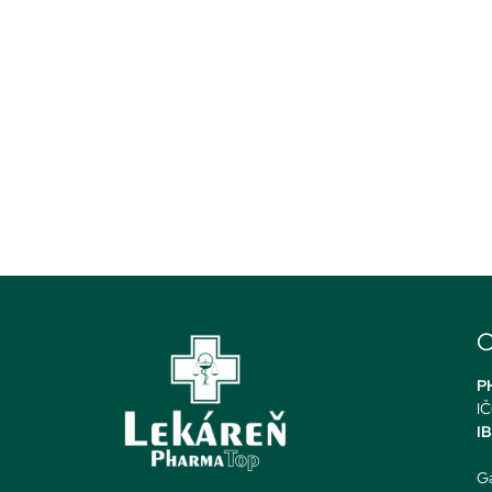
O
PH
IČ
I
Ga