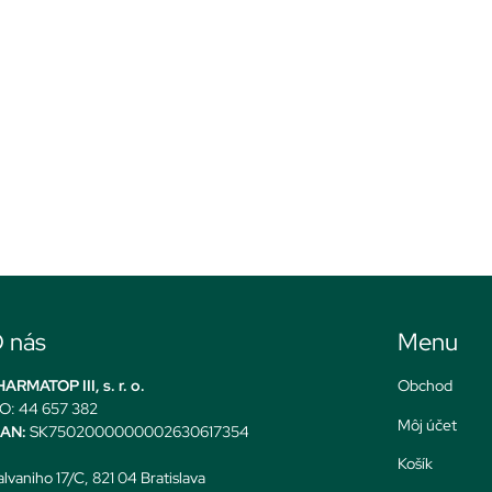
 nás
Menu
ARMATOP III, s. r. o.
Obchod
O: 44 657 382
Môj účet
BAN:
SK7502000000002630617354
Košík
lvaniho 17/C, 821 04 Bratislava