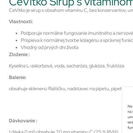
CeVitko Sirup s vitamíno
CeVitko je sirup s obsahom vitamínu C, bez konzervantov, umel
Vlastnosti:
Podporuje normálne fungovanie imunitného a nervov
Prispieva k normálnej tvorbe kolagénu a správnej funkcii
Vhodný od prvých dní života
Zloženie :
Kyselina L-askorbová, voda, sacharóza, glukóza, fruktóza
Balenie:
obsahuje sklenenú fľaštičku, nadstavec na pipetu, pipetu a pr
Na 
na 
umo
Dávkovanie :
str
fun
1 dávka (1 ml) obsahuje 20 mg vitamínu C (25 % RVH)