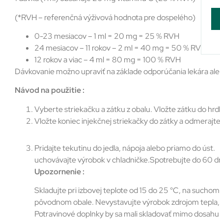
(*RVH – referenčná výživová hodnota pre dospelého)
0-23 mesiacov – 1 ml = 20 mg = 25 % RVH
24 mesiacov – 11 rokov – 2 ml = 40 mg = 50 % RVH
12 rokov a viac – 4 ml = 80 mg = 100 % RVH
Dávkovanie možno upraviť na základe odporúčania lekára ale
Návod na použitie :
Vyberte striekačku a zátku z obalu. Vložte zátku do hrdl
Vložte koniec injekčnej striekačky do zátky a odmeraj
Pridajte tekutinu do jedla, nápoja alebo priamo do úst.
uchovávajte výrobok v chladničke.Spotrebujte do 60 dní 
Upozornenie :
Skladujte pri izbovej teplote od 15 do 25 °C, na such
pôvodnom obale. Nevystavujte výrobok zdrojom tepla
Potravinové doplnky by sa mali skladovať mimo dosahu