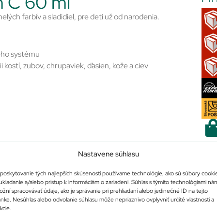
m C 60 ml
ých farbív a sladidiel, pre deti už od narodenia.
ého systému
 kostí, zubov, chrupaviek, ďasien, kože a ciev
íbalový leták
Nastavene súhlasu
Po
poskytovanie tých najlepších skúseností používame technológie, ako sú súbory cooki
ukladanie a/alebo prístup k informáciám o zariadení. Súhlas s týmito technológiami ná
žní spracovávať údaje, ako je správanie pri prehliadaní alebo jedinečné ID na tejto
ánke. Nesúhlas alebo odvolanie súhlasu môže nepriaznivo ovplyvniť určité vlastnosti a
kcie.