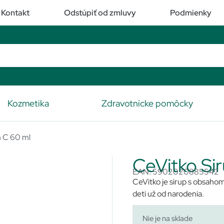
Kontakt
Odstúpiť od zmluvy
Podmienky
Kozmetika
Zdravotnícke pomôcky
m C 60 ml
CeVitko Si
EAN: 5902020885542
CeVitko je sirup s obsahom
deti už od narodenia.
Nie je na sklade