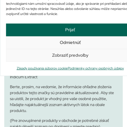
technológiami nám umožní spracovávať údaje, ako je správanie pri prehliadaní ale
Sesquistearate, Cetearyl Alcohol, Dimethicone, Methyl
jedinečné ID na tejto stránke. Nesúhlas alebo odvolanie súhlasu môže nepriazniv
Glucose Sesquistearate, Asparagopsis Armata Extract,
ovplyvniť určité vlastnosti a funkcie.
Ceramide NP, Ceramide AP, Potassium Sorbate, Ceramide
EOP, Sorbitol, Carbomer, Zinc Citrate, Behentrimonium
Methosulfate, Triethanolamine, Aloe Barbadensis Leaf
Prijať
Extract, Sodium Lauroyl Lactylate, Sodium Hydroxide,
Equisetum Arvense Extract, Sodium Hyaluronate,
Odmietnúť
Cholesterol, Phenoxyethanol, Prunus Amygdalus Dulcis Oil /
Sweet Almond Oil, Tocopherol, Ascophyllum Nodosum
Zobraziť predvoľby
Extract, Laureth-4, Hydrogenated Vegetable Oil,
Tetrasodium Edta, Maltodextrin, Phytosphingosine, Xanthan
Zásady používania súborov cookie
Podmienky ochrany osobných údajov
Gum, Butylene Glycol, Ethylhexylglycerin, Chrysanthellum
Indicum Extract
Berte, prosím, na vedomie, že informácie ohľadne zloženia
produktov tejto značky sú pravidelne aktualizované. Aby ste
sa uistili, že produkt je vhodný pre vaše osobné použitie,
hľadajte najaktuálnejší zoznam aktívnych látok na obale
produktu.
(Pre znovuplnené produkty v obchode je potrebné získať
najaktuálnejší zoznam po doplnení v mieste predaja).