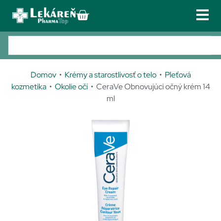
PRIHLÁSENIE
REGISTRÁCIA
Lieky
02 /
Po
433
zn
Doplnky výživy
301 56
Domov
•
Krémy a starostlivosť o telo
•
Pleťová
3phar
Kozmetika
kozmetika
•
Okolie očí
• CeraVe Obnovujúci očný krém 14
matop
ml
Zdravotnícke pomôcky
@phar
matop
Obuv
.sk
Galvan
TIP!
Služby u nás
iho
Kontakt
17/C,
821 04
Bratisl
ava