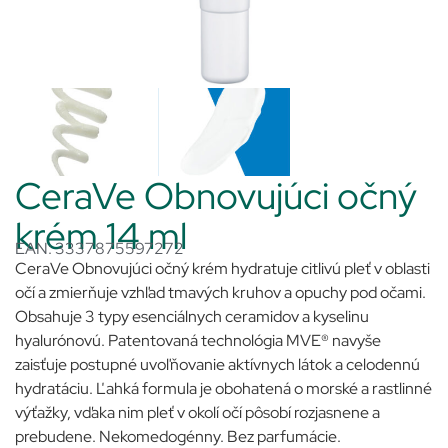
CeraVe Obnovujúci očný
krém 14 ml
EAN: 3337875597272
CeraVe Obnovujúci očný krém hydratuje citlivú pleť v oblasti
očí a zmierňuje vzhľad tmavých kruhov a opuchy pod očami.
Obsahuje 3 typy esenciálnych ceramidov a kyselinu
hyalurónovú. Patentovaná technológia MVE® navyše
zaisťuje postupné uvoľňovanie aktívnych látok a celodennú
hydratáciu. Ľahká formula je obohatená o morské a rastlinné
výťažky, vďaka nim pleť v okolí očí pôsobí rozjasnene a
prebudene. Nekomedogénny. Bez parfumácie.