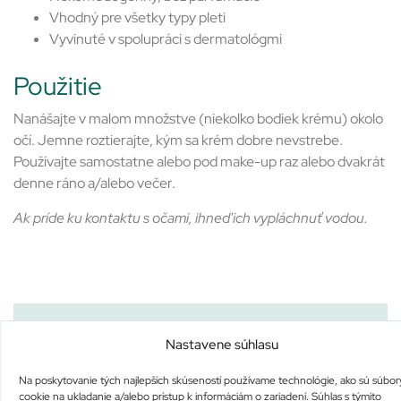
Vhodný pre všetky typy pleti
Vyvinuté v spolupráci s dermatológmi
Použitie
Nanášajte v malom množstve (niekoľko bodiek krému) okolo
očí. Jemne roztierajte, kým sa krém dobre nevstrebe.
Používajte samostatne alebo pod make-up raz alebo dvakrát
denne ráno a/alebo večer.
Ak príde ku kontaktu s očami, ihneď ich vypláchnuť vodou.
Nastavene súhlasu
Aqua / Water / Eau, Niacinamide, Cetyl Alcohol,
Caprylic/Capric Triglyceride, Glycerin, Propanediol, Isononyl
Na poskytovanie tých najlepších skúseností používame technológie, ako sú súbor
cookie na ukladanie a/alebo prístup k informáciám o zariadení. Súhlas s týmito
Isononanoate, Jojoba Esters, Peg-20 Methyl Glucose