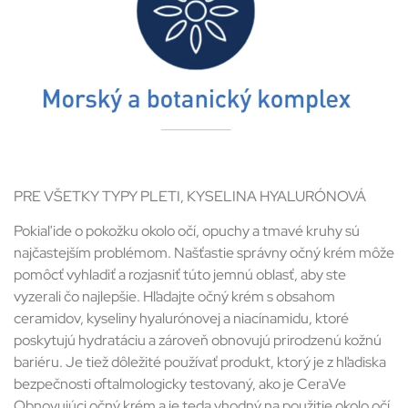
PRE VŠETKY TYPY PLETI,
KYSELINA HYALURÓNOVÁ
Pokiaľ ide o pokožku okolo očí, opuchy a tmavé kruhy sú
najčastejším problémom. Našťastie správny očný krém môže
pomôcť vyhladiť a rozjasniť túto jemnú oblasť, aby ste
vyzerali čo najlepšie. Hľadajte očný krém s obsahom
ceramidov, kyseliny hyalurónovej a niacínamidu, ktoré
poskytujú hydratáciu a zároveň obnovujú prirodzenú kožnú
bariéru. Je tiež dôležité používať produkt, ktorý je z hľadiska
bezpečnosti oftalmologicky testovaný, ako je CeraVe
Obnovujúci očný krém a je teda vhodný na použitie okolo očí.