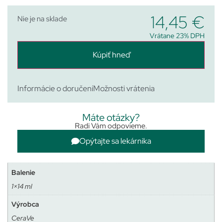
14,45
€
Nie je na sklade
Vrátane 23% DPH
Kúpiť hneď
Informácie o doručení
Možnosti vrátenia
Máte otázky?
Radi Vám odpovieme.
Opýtajte sa lekárnika
Balenie
1×14 ml
Výrobca
CeraVe