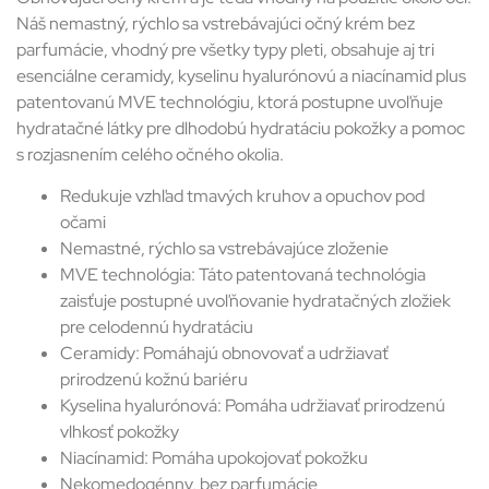
Náš nemastný, rýchlo sa vstrebávajúci očný krém bez
parfumácie, vhodný pre všetky typy pleti, obsahuje aj tri
esenciálne ceramidy, kyselinu hyalurónovú a niacínamid plus
patentovanú MVE technológiu, ktorá postupne uvoľňuje
hydratačné látky pre dlhodobú hydratáciu pokožky a pomoc
s rozjasnením celého očného okolia.
Redukuje vzhľad tmavých kruhov a opuchov pod
očami
Nemastné, rýchlo sa vstrebávajúce zloženie
MVE technológia: Táto patentovaná technológia
zaisťuje postupné uvoľňovanie hydratačných zložiek
pre celodennú hydratáciu
Ceramidy: Pomáhajú obnovovať a udržiavať
prirodzenú kožnú bariéru
Kyselina hyalurónová: Pomáha udržiavať prirodzenú
vlhkosť pokožky
Niacínamid: Pomáha upokojovať pokožku
Nekomedogénny, bez parfumácie