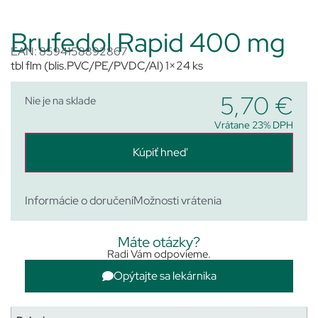
Brufedol Rapid 400 mg
EAN: 8594158892867
tbl flm (blis.PVC/PE/PVDC/Al) 1×24 ks
5,70
€
Nie je na sklade
Vrátane 23% DPH
Kúpiť hneď
Informácie o doručení
Možnosti vrátenia
Máte otázky?
Radi Vám odpovieme.
Opýtajte sa lekárnika