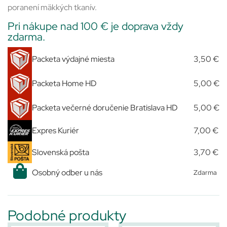
poranení mäkkých tkanív.
Pri nákupe nad 100 € je doprava vždy
zdarma.
Packeta výdajné miesta
3,50 €
Packeta Home HD
5,00 €
Packeta večerné doručenie Bratislava HD
5,00 €
Expres Kuriér
7,00 €
Slovenská pošta
3,70 €
Osobný odber u nás
Zdarma
Podobné produkty