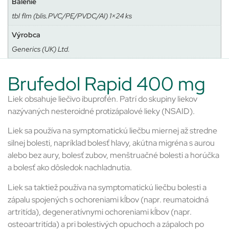
Balenie
tbl flm (blis.PVC/PE/PVDC/Al) 1×24 ks
Výrobca
Generics (UK) Ltd.
Brufedol Rapid 400 mg
Liek obsahuje liečivo ibuprofén. Patrí do skupiny liekov
nazývaných nesteroidné protizápalové lieky (NSAID).
Liek sa používa na symptomatickú liečbu miernej až stredne
silnej bolesti, napríklad bolesť hlavy, akútna migréna s aurou
alebo bez aury, bolesť zubov, menštruačné bolesti a horúčka
a bolesť ako dôsledok nachladnutia.
Liek sa taktiež používa na symptomatickú liečbu bolesti a
zápalu spojených s ochoreniami kĺbov (napr. reumatoidná
artritída), degeneratívnymi ochoreniami kĺbov (napr.
osteoartritída) a pri bolestivých opuchoch a zápaloch po