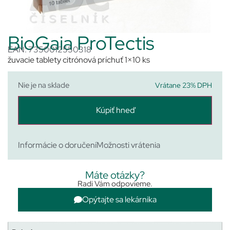
BioGaia ProTectis
EAN: 7350012550318
žuvacie tablety citrónová príchuť 1×10 ks
Nie je na sklade
Vrátane 23% DPH
Kúpiť hneď
Informácie o doručení
Možnosti vrátenia
Máte otázky?
Radi Vám odpovieme.
Opýtajte sa lekárnika