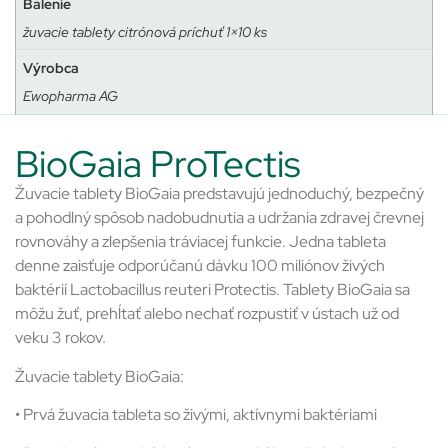
Balenie
žuvacie tablety citrónová príchuť 1×10 ks
Výrobca
Ewopharma AG
BioGaia ProTectis
Žuvacie tablety BioGaia predstavujú jednoduchý, bezpečný
a pohodlný spôsob nadobudnutia a udržania zdravej črevnej
rovnováhy a zlepšenia tráviacej funkcie. Jedna tableta
denne zaisťuje odporúčanú dávku 100 miliónov živých
baktérií Lactobacillus reuteri Protectis. Tablety BioGaia sa
môžu žuť, prehĺtať alebo nechať rozpustiť v ústach už od
veku 3 rokov.
Žuvacie tablety BioGaia:
• Prvá žuvacia tableta so živými, aktívnymi baktériami