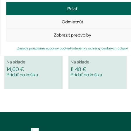
Podobné produkty
Prijať
Odmietnúť
Zobraziť predvoľby
Zásady používania súborov cookie
Podmienky ochrany osobných údajov
BioGaia ProTectis
PROBIO-FIX
Na sklade
Na sklade
14,60
€
11,48
€
Pridať do košíka
Pridať do košíka