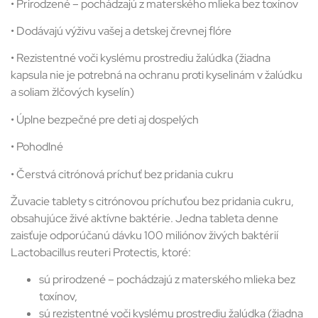
• Prirodzené – pochádzajú z materského mlieka bez toxínov
• Dodávajú výživu vašej a detskej črevnej flóre
• Rezistentné voči kyslému prostrediu žalúdka (žiadna
kapsula nie je potrebná na ochranu proti kyselinám v žalúdku
a soliam žlčových kyselín)
• Úplne bezpečné pre deti aj dospelých
• Pohodlné
• Čerstvá citrónová príchuť bez pridania cukru
Žuvacie tablety s citrónovou príchuťou bez pridania cukru,
obsahujúce živé aktívne baktérie. Jedna tableta denne
zaisťuje odporúčanú dávku 100 miliónov živých baktérií
Lactobacillus reuteri Protectis, ktoré:
sú prirodzené – pochádzajú z materského mlieka bez
toxínov,
sú rezistentné voči kyslému prostrediu žalúdka (žiadna