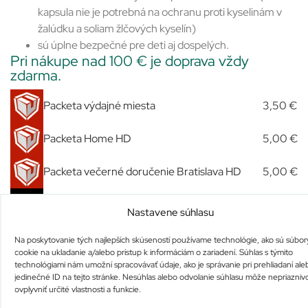
kapsula nie je potrebná na ochranu proti kyselinám v
žalúdku a soliam žlčových kyselín)
sú úplne bezpečné pre deti aj dospelých.
Pri nákupe nad 100 € je doprava vždy
zdarma.
Packeta výdajné miesta
3,50 €
Packeta Home HD
5,00 €
Packeta večerné doručenie Bratislava HD
5,00 €
Expres Kuriér
7,00 €
Nastavene súhlasu
Slovenská pošta
3,70 €
Na poskytovanie tých najlepších skúseností používame technológie, ako sú súbor
cookie na ukladanie a/alebo prístup k informáciám o zariadení. Súhlas s týmito
Osobný odber u nás
Zdarma
technológiami nám umožní spracovávať údaje, ako je správanie pri prehliadaní ale
jedinečné ID na tejto stránke. Nesúhlas alebo odvolanie súhlasu môže nepriazniv
ovplyvniť určité vlastnosti a funkcie.