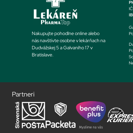
PH
IČ
I
Ga
Nakupujte pohodlne online alebo
Po
nás navštívte osobne v lekárňach na
Du
Dudvážskej 5 a Galvaniho 17 v
Po
Bratislave.
So
N
Partneri