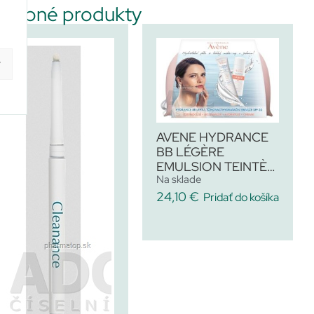
dobné produkty
y
AVENE HYDRANCE
BB LÉGÈRE
EMULSION TEINTÈE
Na sklade
(Akcia)
24,10
€
Pridať do košíka