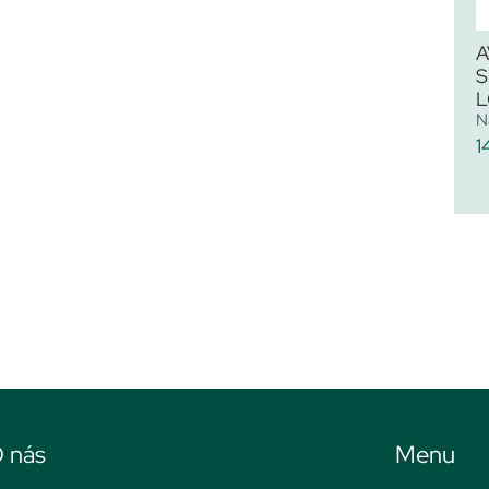
A
S
L
N
1
 nás
Menu