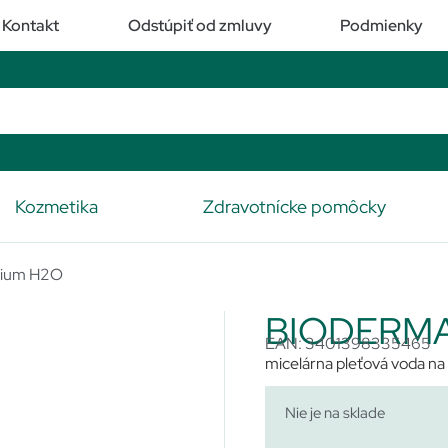
Kontakt
Odstúpiť od zmluvy
Podmienky
Kozmetika
Zdravotnícke pomôcky
ium H2O
BIODERMA
EAN: 3401398335465
micelárna pleťová voda na
Nie je na sklade