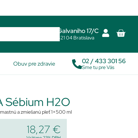
Galvaniho 17/C
821 04 Bratislava
02 / 433 301 56
Obuv pre zdravie
Sme tu pre Vás
 Sébium H2O
 mastnú a zmiešanú pleť 1×500 ml
18,27
€
Vrátane 23% DPH