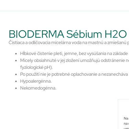
BIODERMA Sébium H2O
Čistiaca a odličovacia micelárna voda na mastnú a zmiešanú 
Hĺbkové čistenie pleti, jemne, bez vysúšania na zákla
Micely obsiahnuté v jej zložení umožňujú odstránenie 
fyziologické pH).
Po použití nie je potrebné oplachovanie a nezanecháv
Hypoalergénna.
Nekomedogénna.
Na 
na 
umo