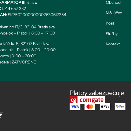
ARMATOP III, s. r. o.
Obchod
O: 44 657 382
Môj účet
BAN:
SK7502000000002630617354
Košík
lvaniho 17/C, 821 04 Bratislava
ndelok – Piatok | 8:00 – 17:00
Služby
dvážska 5, 821 07 Bratislava
Kontakt
ndelok – Piatok | 8:00 – 20:00
bota | 9:00 – 20:00
edeľa | ZATVORENÉ
Platby zabezpečuje