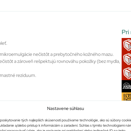
Pri
pleť.
de mikroemulgácie nečistôt a prebytočného kožného mazu.
nečistôt a zároveň rešpektujú rovnováhu pokožky (bez mydla,
a mastné reziduum.
Nastavene súhlasu
poskytovanie tých najlepších skúseností používame technológie, ako sú súbory cooki
ukladanie a/alebo prístup k informáciám o zariadení. Súhlas s týmito technológiami ná
žní spracovávať údaje, ako je správanie pri prehliadaní alebo jedinečné ID na tejto