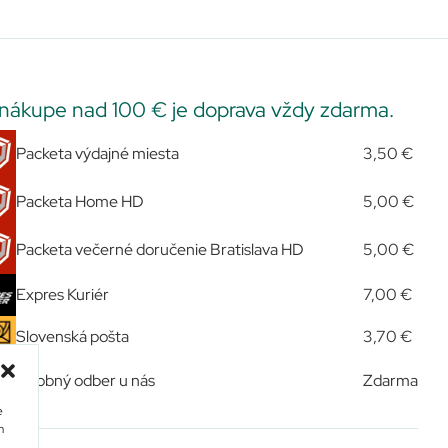
 nákupe nad 100 € je doprava vždy zdarma.
Packeta výdajné miesta
3,50 €
Packeta Home HD
5,00 €
Packeta večerné doručenie Bratislava HD
5,00 €
Expres Kuriér
7,00 €
Slovenská pošta
3,70 €
Osobný odber u nás
Zdarma
e
m