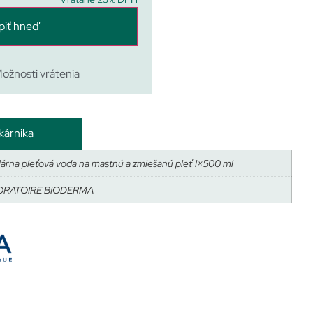
piť hneď
ožnosti vrátenia
kárnika
lárna pleťová voda na mastnú a zmiešanú pleť 1×500 ml
ORATOIRE BIODERMA