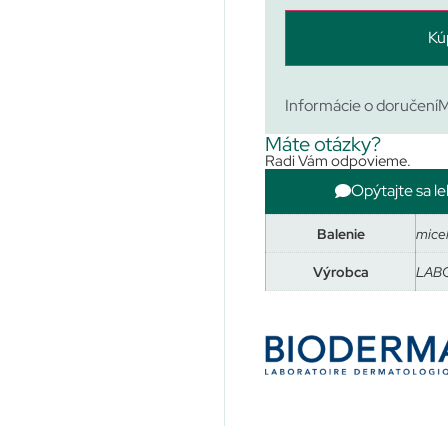
Kú
Informácie o doručení
M
Máte otázky?
Radi Vám odpovieme.
Opýtajte sa le
Balenie
mice
Výrobca
LAB