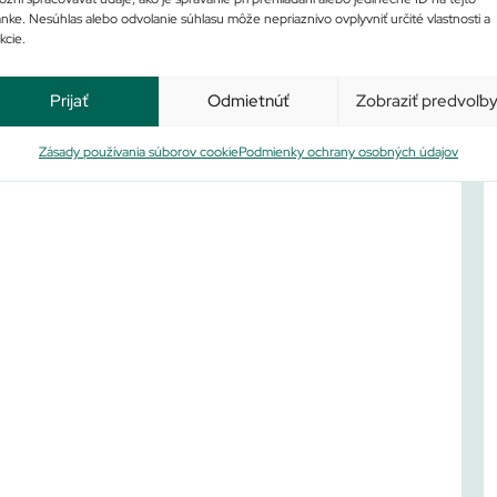
Po
ánke. Nesúhlas alebo odvolanie súhlasu môže nepriaznivo ovplyvniť určité vlastnosti a
kcie.
Prijať
Odmietnúť
Zobraziť predvoľb
Zásady používania súborov cookie
Podmienky ochrany osobných údajov