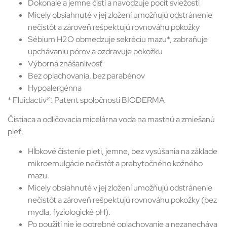
Dokonale a jemne čistí a navodzuje pocit sviežosti
Micely obsiahnuté v jej zložení umožňujú odstránenie
nečistôt a zároveň rešpektujú rovnováhu pokožky
Sébium H2O obmedzuje sekréciu mazu*, zabraňuje
upchávaniu pórov a ozdravuje pokožku
Výborná znášanlivosť
Bez oplachovania, bez parabénov
Hypoalergénna
* Fluidactiv®: Patent spoločnosti BIODERMA
Čistiaca a odličovacia micelárna voda na mastnú a zmiešanú
pleť.
Hĺbkové čistenie pleti, jemne, bez vysúšania na základe
mikroemulgácie nečistôt a prebytočného kožného
mazu.
Micely obsiahnuté v jej zložení umožňujú odstránenie
nečistôt a zároveň rešpektujú rovnováhu pokožky (bez
mydla, fyziologické pH).
Po použití nie je potrebné oplachovanie a nezanecháva