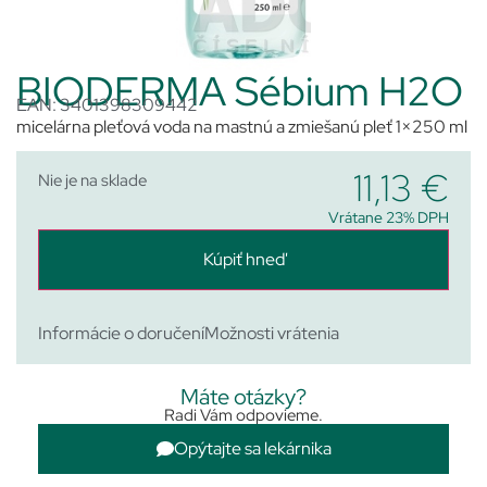
BIODERMA Sébium H2O
EAN: 3401398309442
micelárna pleťová voda na mastnú a zmiešanú pleť 1×250 ml
11,13
€
Nie je na sklade
Vrátane 23% DPH
Kúpiť hneď
Informácie o doručení
Možnosti vrátenia
Máte otázky?
Radi Vám odpovieme.
Opýtajte sa lekárnika