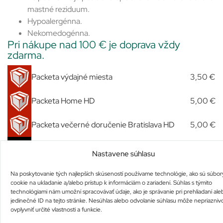
mastné reziduum.
Hypoalergénna.
Nekomedogénna.
Pri nákupe nad 100 € je doprava vždy
zdarma.
Packeta výdajné miesta
3,50 €
Packeta Home HD
5,00 €
Packeta večerné doručenie Bratislava HD
5,00 €
Expres Kuriér
7,00 €
Nastavene súhlasu
Slovenská pošta
3,70 €
Na poskytovanie tých najlepších skúseností používame technológie, ako sú súbor
cookie na ukladanie a/alebo prístup k informáciám o zariadení. Súhlas s týmito
Osobný odber u nás
Zdarma
technológiami nám umožní spracovávať údaje, ako je správanie pri prehliadaní ale
jedinečné ID na tejto stránke. Nesúhlas alebo odvolanie súhlasu môže nepriazniv
ovplyvniť určité vlastnosti a funkcie.