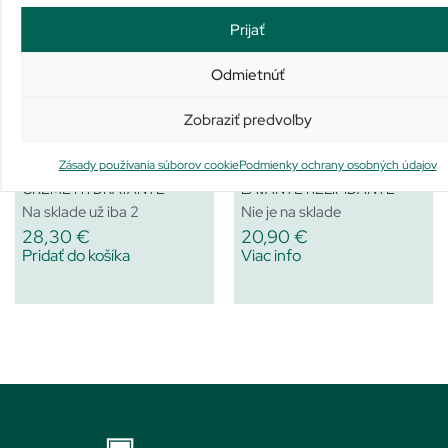
Podobné produkty
Prijať
Odmietnúť
Zobraziť predvoľby
Zásady používania súborov cookie
Podmienky ochrany osobných údajov
AVENE HYDRANCE RICHE
AVENE XeraCalm A.D HUILE
CRÈME HYDRATANTE
LAVANTE RELIPIDANTE
Na sklade už iba 2
Nie je na sklade
28,30
€
20,90
€
Pridať do košíka
Viac info