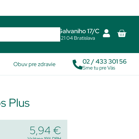
Galvaniho 17/C
821 04 Bratislava
02 / 433 301 56
Obuv pre zdravie
Sme tu pre Vás
s Plus
5,94
€
Vrátane 19% DPH