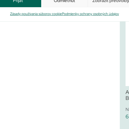
Prijať
Odmietnúť
Zobraziť predvoľb
Zásady používania súborov cookie
Podmienky ochrany osobných údajov
A
B
N
6