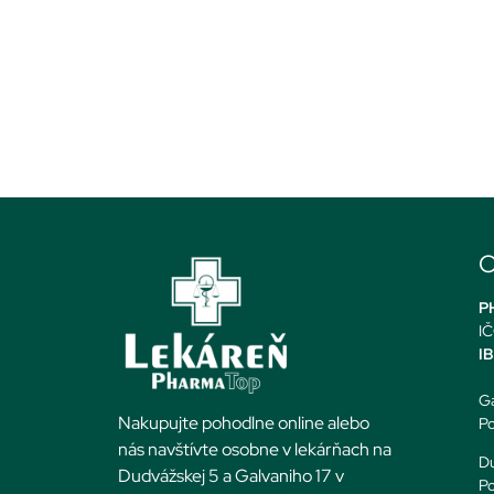
O
PH
IČ
I
Ga
Nakupujte pohodlne online alebo
Po
nás navštívte osobne v lekárňach na
Du
Dudvážskej 5 a Galvaniho 17 v
Po