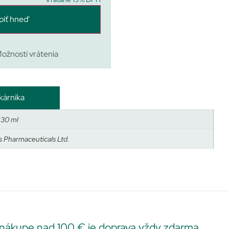
piť hneď
ožnosti vrátenia
kárnika
×30 ml
s Pharmaceuticals Ltd.
 nákupe nad 100 € je doprava vždy zdarma.