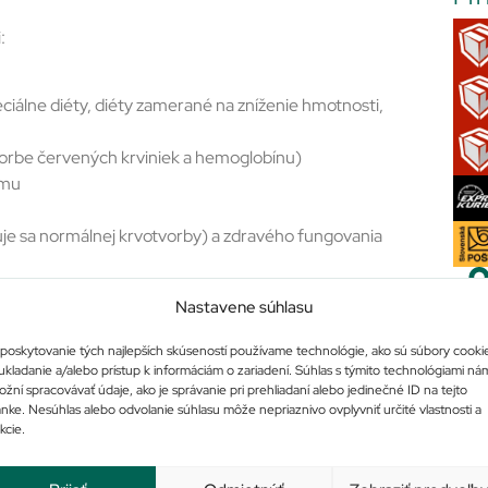
:
eciálne diéty, diéty zamerané na zníženie hmotnosti,
tvorbe červených krviniek a hemoglobínu)
ému
uje sa normálnej krvotvorby) a zdravého fungovania
inokyselín (zúčastňuje sa procesov látkovej výmeny na
Nastavene súhlasu
 (pomáha chrániť organizmus voči škodlivým vplyvom voľných
poskytovanie tých najlepších skúseností používame technológie, ako sú súbory cooki
ukladanie a/alebo prístup k informáciám o zariadení. Súhlas s týmito technológiami ná
Po
žní spracovávať údaje, ako je správanie pri prehliadaní alebo jedinečné ID na tejto
tukov
ánke. Nesúhlas alebo odvolanie súhlasu môže nepriaznivo ovplyvniť určité vlastnosti a
kcie.