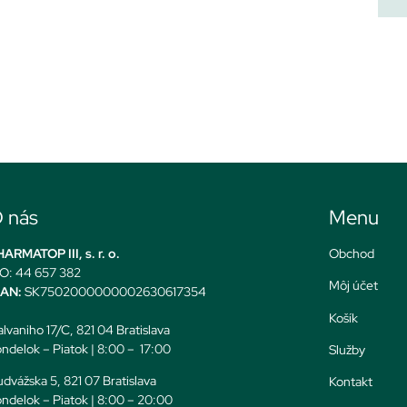
 nás
Menu
ARMATOP III, s. r. o.
Obchod
O: 44 657 382
Môj účet
BAN:
SK7502000000002630617354
Košík
lvaniho 17/C, 821 04 Bratislava
ndelok – Piatok | 8:00 – 17:00
Služby
dvážska 5, 821 07 Bratislava
Kontakt
ndelok – Piatok | 8:00 – 20:00