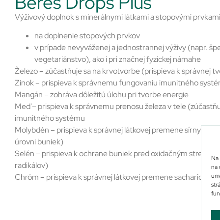
Béres Drops Plus
Výživový doplnok s minerálnymi látkami a stopovými prvkami
na doplnenie stopových prvkov
v prípade nevyváženej a jednostrannej výživy (napr. šp
vegetariánstvo), ako i pri značnej fyzickej námahe
Železo – zúčastňuje sa na krvotvorbe (prispieva k správnej 
Zinok – prispieva k správnemu fungovaniu imunitného syst
Mangán – zohráva dôležitú úlohu pri tvorbe energie
Meď – prispieva k správnemu prenosu železa v tele (zúčastň
imunitného systému
Molybdén – prispieva k správnej látkovej premene sírnych am
úrovni buniek)
Selén – prispieva k ochrane buniek pred oxidačným stresom
Na 
radikálov)
na 
umo
Chróm – prispieva k správnej látkovej premene sacharidov a 
str
fun