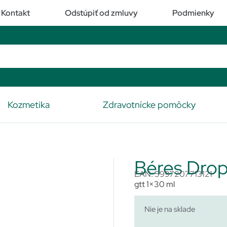
Kontakt
Odstúpiť od zmluvy
Podmienky
Kozmetika
Zdravotnícke pomôcky
Béres Drop
EAN: 5997207713121
gtt 1×30 ml
Nie je na sklade