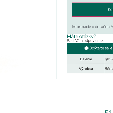
Kú
Informácie o doručení
M
Máte otázky?
Radi Vám odpovieme.
Opýtajte sa le
Balenie
gtt 1
Výrobca
Bére
Pri