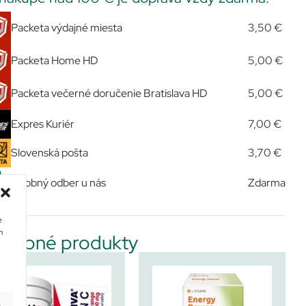
Packeta výdajné miesta
3,50 €
Packeta Home HD
5,00 €
Packeta večerné doručenie Bratislava HD
5,00 €
Expres Kuriér
7,00 €
Slovenská pošta
3,70 €
Osobný odber u nás
Zdarma
e
m
dobné produkty