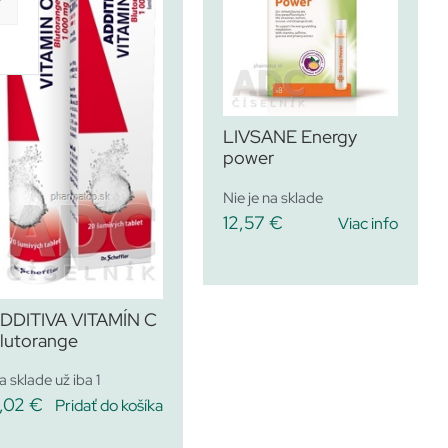
y
LIVSANE Energy
power
Nie je na sklade
12,57
€
Viac info
DDITIVA VITAMÍN C
lutorange
a sklade už iba 1
,02
€
Pridať do košíka