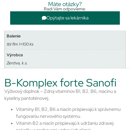
Máte otázky?
Radi Vám odpovieme.
Opýtajte sa lekárnika
Balenie
tbl flm 1×100 ks
Výrobca
Zentiva, k.s.
B-Komplex forte Sanofi
Výživový doplnok – Zdroj vitamínov B1, B2, B6, niacínu a
kyseliny pantoténovej.
Vitamíny B1, B2, B6 a niacín prispievajú k správnemu
fungovaniu nervového systému.
Vitamín B2 a niacín prispievajú k udržaniu zdravej