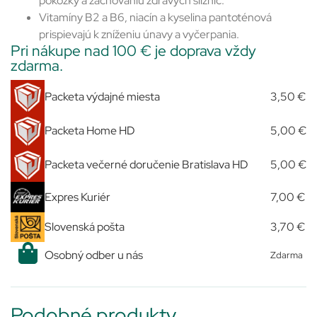
pokožky a zachovaniu zdravých slizníc.
Vitamíny B2 a B6, niacín a kyselina pantoténová
prispievajú k zníženiu únavy a vyčerpania.
Pri nákupe nad 100 € je doprava vždy
zdarma.
Packeta výdajné miesta
3,50 €
Packeta Home HD
5,00 €
Packeta večerné doručenie Bratislava HD
5,00 €
Expres Kuriér
7,00 €
Slovenská pošta
3,70 €
Osobný odber u nás
Zdarma
Podobné produkty