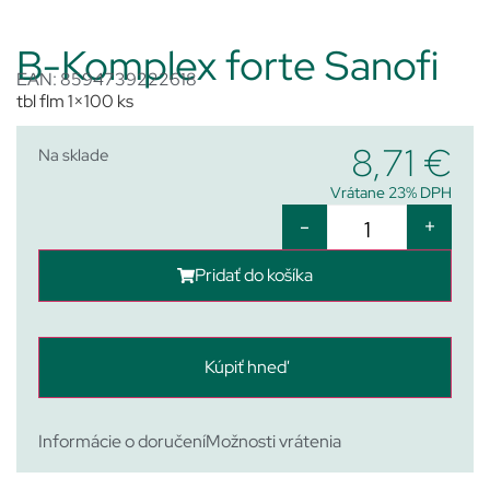
B-Komplex forte Sanofi
EAN: 8594739222618
tbl flm 1×100 ks
8,71
€
Na sklade
Vrátane 23% DPH
-
+
Pridať do košíka
Kúpiť hneď
Informácie o doručení
Možnosti vrátenia