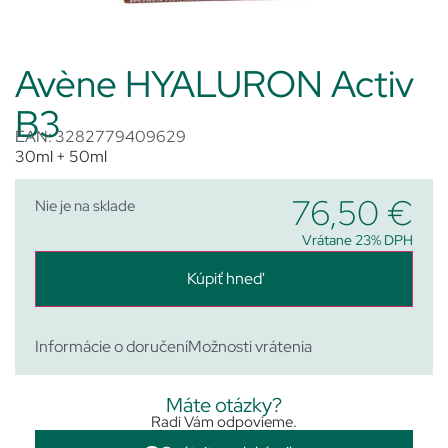
Avène HYALURON Activ
B3
EAN: 3282779409629
30ml + 50ml
76,50
€
Nie je na sklade
Vrátane 23% DPH
Kúpiť hneď
Informácie o doručení
Možnosti vrátenia
Máte otázky?
Radi Vám odpovieme.