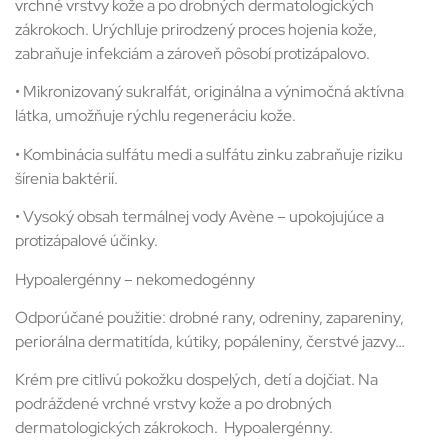
vrchné vrstvy kože a po drobných dermatologických
zákrokoch. Urýchľuje prirodzený proces hojenia kože,
zabraňuje infekciám a zároveň pôsobí protizápalovo.
• Mikronizovaný sukralfát, originálna a výnimočná aktívna
látka, umožňuje rýchlu regeneráciu kože.
• Kombinácia sulfátu medi a sulfátu zinku zabraňuje riziku
šírenia baktérií.
• Vysoký obsah termálnej vody Avène – upokojujúce a
protizápalové účinky.
Hypoalergénny – nekomedogénny
Odporúčané použitie: drobné rany, odreniny, zapareniny,
periorálna dermatitída, kútiky, popáleniny, čerstvé jazvy…
Krém pre citlivú pokožku dospelých, detí a dojčiat. Na
podráždené vrchné vrstvy kože a po drobných
dermatologických zákrokoch. Hypoalergénny.