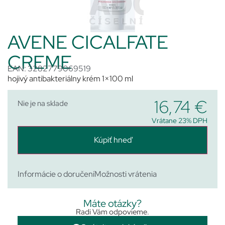
AVENE CICALFATE
CREME
EAN: 3282779069519
hojivý antibakteriálny krém 1×100 ml
16,74
€
Nie je na sklade
Vrátane 23% DPH
Kúpiť hneď
Informácie o doručení
Možnosti vrátenia
Máte otázky?
Radi Vám odpovieme.