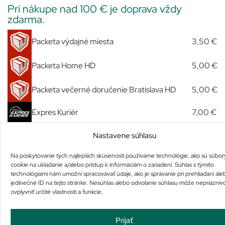
Pri nákupe nad 100 € je doprava vždy
zdarma.
Packeta výdajné miesta
3,50 €
Packeta Home HD
5,00 €
Packeta večerné doručenie Bratislava HD
5,00 €
Expres Kuriér
7,00 €
Slovenská pošta
3,70 €
Nastavene súhlasu
Osobný odber u nás
Zdarma
Na poskytovanie tých najlepších skúseností používame technológie, ako sú súbor
cookie na ukladanie a/alebo prístup k informáciám o zariadení. Súhlas s týmito
technológiami nám umožní spracovávať údaje, ako je správanie pri prehliadaní ale
jedinečné ID na tejto stránke. Nesúhlas alebo odvolanie súhlasu môže nepriazniv
Podobné produkty
ovplyvniť určité vlastnosti a funkcie.
Prijať