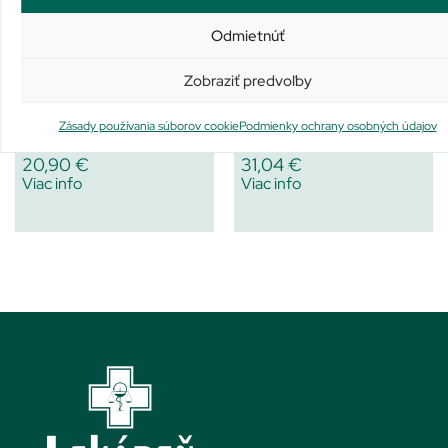
Odmietnúť
Zobraziť predvoľby
AVENE XeraCalm A.D HUILE
AVENE A-OXITIVE JOUR
LAVANTE RELIPIDANTE
Zásady používania súborov cookie
Podmienky ochrany osobných údajov
Nie je na sklade
Nie je na sklade
20,90
€
31,04
€
Viac info
Viac info