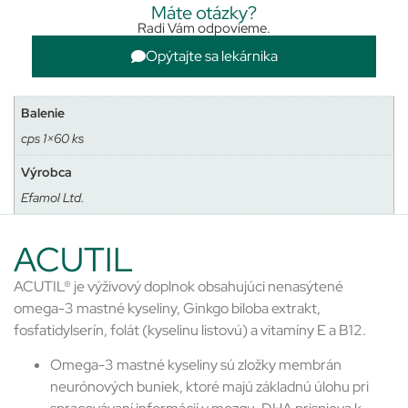
Máte otázky?
Radi Vám odpovieme.
Opýtajte sa lekárnika
Balenie
cps 1×60 ks
Výrobca
Efamol Ltd.
ACUTIL
ACUTIL® je výživový doplnok obsahujúci nenasýtené
omega-3 mastné kyseliny, Ginkgo biloba extrakt,
fosfatidylserín, folát (kyselinu listovú) a vitamíny E a B12.
Omega-3 mastné kyseliny sú zložky membrán
neurónových buniek, ktoré majú základnú úlohu pri