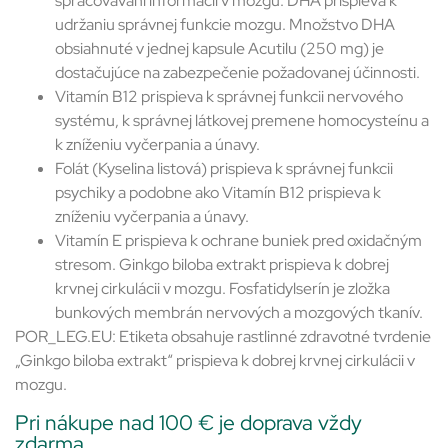
spracovávaní informácií v mozgu. DHA prispieva k
udržaniu správnej funkcie mozgu. Množstvo DHA
obsiahnuté v jednej kapsule Acutilu (250 mg) je
dostačujúce na zabezpečenie požadovanej účinnosti.
Vitamín B12 prispieva k správnej funkcii nervového
systému, k správnej látkovej premene homocysteínu a
k zníženiu vyčerpania a únavy.
Folát (Kyselina listová) prispieva k správnej funkcii
psychiky a podobne ako Vitamín B12 prispieva k
zníženiu vyčerpania a únavy.
Vitamín E prispieva k ochrane buniek pred oxidačným
stresom. Ginkgo biloba extrakt prispieva k dobrej
krvnej cirkulácii v mozgu. Fosfatidylserín je zložka
bunkových membrán nervových a mozgových tkanív.
POR_LEG.EU: Etiketa obsahuje rastlinné zdravotné tvrdenie
„Ginkgo biloba extrakt“ prispieva k dobrej krvnej cirkulácii v
mozgu.
Pri nákupe nad 100 € je doprava vždy
zdarma.