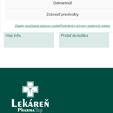
Odmietnúť
Zobraziť predvoľby
DAOSIN
LIVSANE Propolis + Vitamín
C
Nie je na sklade
Na sklade už iba 2
Zásady používania súborov cookie
Podmienky ochrany osobných údajov
30,70
€
7,11
€
Viac info
Pridať do košíka