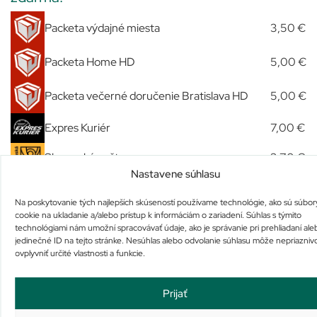
Packeta výdajné miesta
3,50 €
Packeta Home HD
5,00 €
Packeta večerné doručenie Bratislava HD
5,00 €
Expres Kuriér
7,00 €
Slovenská pošta
3,70 €
Nastavene súhlasu
Osobný odber u nás
Zdarma
Na poskytovanie tých najlepších skúseností používame technológie, ako sú súbor
cookie na ukladanie a/alebo prístup k informáciám o zariadení. Súhlas s týmito
technológiami nám umožní spracovávať údaje, ako je správanie pri prehliadaní ale
Podobné produkty
jedinečné ID na tejto stránke. Nesúhlas alebo odvolanie súhlasu môže nepriazniv
ovplyvniť určité vlastnosti a funkcie.
Prijať