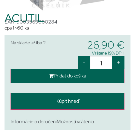
ACUTIL
EAN: 9003569000284
cps 1×60 ks
26,90
€
Na sklade už iba 2
Vrátane 19% DPH
-
+
Pridať do košíka
Kúpiť hneď
Informácie o doručení
Možnosti vrátenia