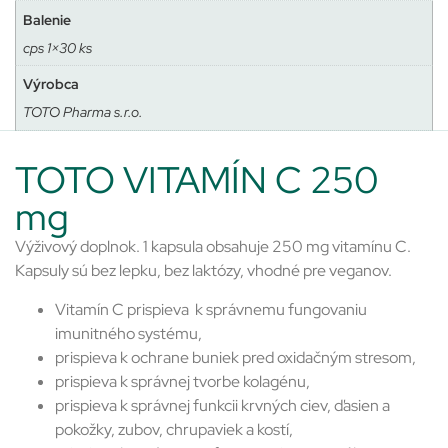
Balenie
cps 1×30 ks
Výrobca
TOTO Pharma s.r.o.
TOTO VITAMÍN C 250
mg
Výživový doplnok. 1 kapsula obsahuje 250 mg vitamínu C.
Kapsuly sú bez lepku, bez laktózy, vhodné pre veganov.
Vitamín C prispieva k správnemu fungovaniu
imunitného systému,
prispieva k ochrane buniek pred oxidačným stresom,
prispieva k správnej tvorbe kolagénu,
prispieva k správnej funkcii krvných ciev, ďasien a
pokožky, zubov, chrupaviek a kostí,