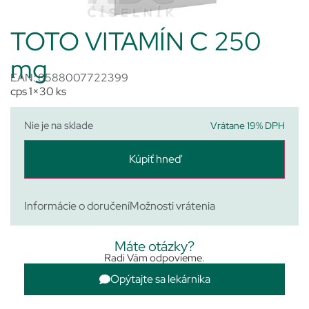
TOTO VITAMÍN C 250
mg
EAN: 8588007722399
cps 1×30 ks
Nie je na sklade
Vrátane 19% DPH
Kúpiť hneď
Informácie o doručení
Možnosti vrátenia
Máte otázky?
Radi Vám odpovieme.
Opýtajte sa lekárnika