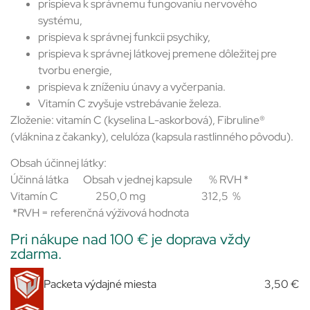
prispieva k správnemu fungovaniu nervového
systému,
prispieva k správnej funkcii psychiky,
prispieva k správnej látkovej premene dôležitej pre
tvorbu energie,
prispieva k zníženiu únavy a vyčerpania.
Vitamín C zvyšuje vstrebávanie železa.
Zloženie: vitamín C (kyselina L-askorbová), Fibruline®
(vláknina z čakanky), celulóza (kapsula rastlinného pôvodu).
Obsah účinnej látky:
Účinná látka Obsah v jednej kapsule % RVH *
Vitamín C 250,0 mg 312,5 %
*RVH = referenčná výživová hodnota
Pri nákupe nad 100 € je doprava vždy
zdarma.
Packeta výdajné miesta
3,50 €