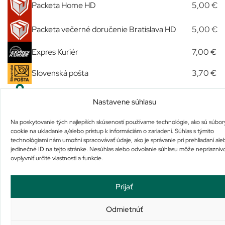
Packeta Home HD
5,00 €
Packeta večerné doručenie Bratislava HD
5,00 €
Expres Kuriér
7,00 €
Slovenská pošta
3,70 €
Osobný odber u nás
Zdarma
Nastavene súhlasu
Na poskytovanie tých najlepších skúseností používame technológie, ako sú súbor
Podobné produkty
cookie na ukladanie a/alebo prístup k informáciám o zariadení. Súhlas s týmito
technológiami nám umožní spracovávať údaje, ako je správanie pri prehliadaní ale
jedinečné ID na tejto stránke. Nesúhlas alebo odvolanie súhlasu môže nepriazniv
ovplyvniť určité vlastnosti a funkcie.
Prijať
Odmietnúť
LIVSANE Propolis + Vitamín
Vlasové hnojivo
C