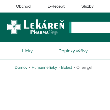
Obchod
E-Recept
Služby
Lieky
Doplnky výživy
Domov
•
Humánne lieky
•
Bolesť
• Olfen gel