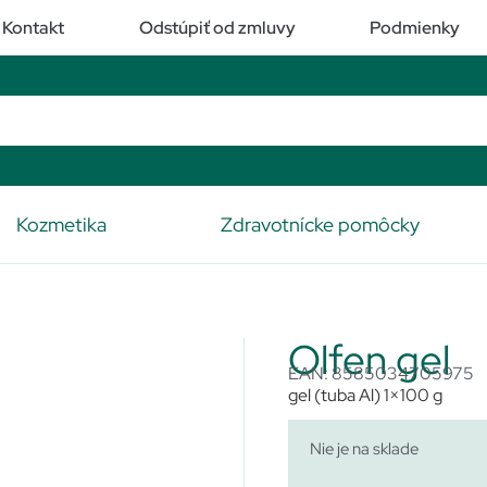
Kontakt
Odstúpiť od zmluvy
Podmienky
Kozmetika
Zdravotnícke pomôcky
Olfen gel
EAN: 8585034705975
gel (tuba Al) 1×100 g
Nie je na sklade