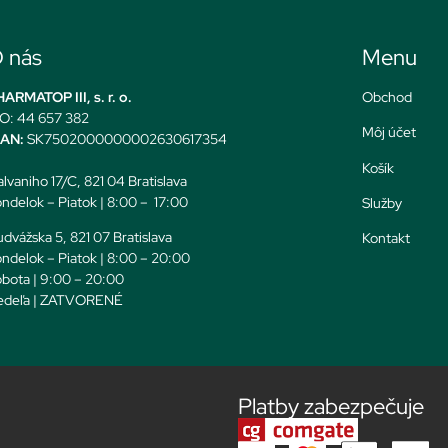
 nás
Menu
ARMATOP III, s. r. o.
Obchod
O: 44 657 382
Môj účet
BAN:
SK7502000000002630617354
Košík
lvaniho 17/C, 821 04 Bratislava
ndelok – Piatok | 8:00 – 17:00
Služby
dvážska 5, 821 07 Bratislava
Kontakt
ndelok – Piatok | 8:00 – 20:00
bota | 9:00 – 20:00
edeľa | ZATVORENÉ
Platby zabezpečuje