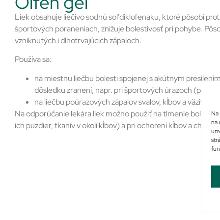
Olfen gel
Liek obsahuje liečivo sodnú soľ diklofenaku, ktoré pôsobí proti
športových poraneniach, znižuje bolestivosť pri pohybe. Pôso
vzniknutých i dlhotrvajúcich zápaloch.
Používa sa:
na miestnu liečbu bolesti spojenej s akútnym presilením
dôsledku zranení, napr. pri športových úrazoch (podvrt
na liečbu poúrazových zápalov svalov, kĺbov a väziva.
Na odporúčanie lekára liek možno použiť na tlmenie bolesti a
Na 
na 
ich puzdier, tkanív v okolí kĺbov) a pri ochorení kĺbov a chrbtic
umo
str
fun