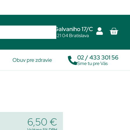
Galvaniho 17/C
821 04 Bratislava
02 / 433 301 56
Obuv pre zdravie
Sme tu pre Vás
6,50
€
Vrátane 5% DPH