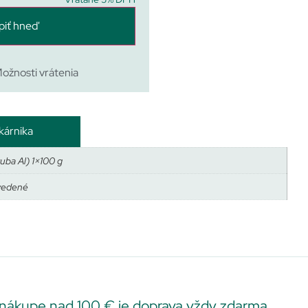
piť hneď
ožnosti vrátenia
kárnika
tuba Al) 1×100 g
vedené
 nákupe nad 100 € je doprava vždy zdarma.