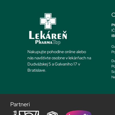
O
PH
IČ
I
Ga
Nakupujte pohodlne online alebo
Po
nás navštívte osobne v lekárňach na
Du
Dudvážskej 5 a Galvaniho 17 v
Po
Bratislave.
So
N
Partneri