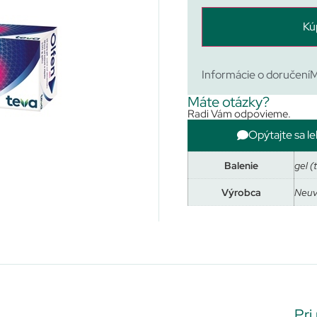
Kú
Informácie o doručení
M
Máte otázky?
Radi Vám odpovieme.
Opýtajte sa le
Balenie
gel (
Výrobca
Neu
Pri