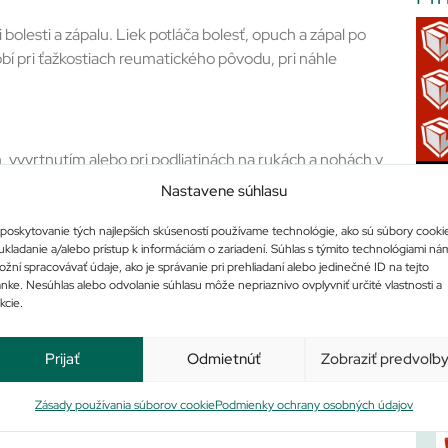
 bolesti a zápalu. Liek potláča bolesť, opuch a zápal po
bí pri ťažkostiach reumatického pôvodu, pri náhle
, vyvrtnutím alebo pri podliatinách na rukách a nohách v
nutie, vykĺbenie, pomliaždenie),
Nastavene súhlasu
 zápalu pri reumatizme mäkkých tkanív (ako sú zápaly šliach a
poskytovanie tých najlepších skúseností používame technológie, ako sú súbory cooki
ukladanie a/alebo prístup k informáciám o zariadení. Súhlas s týmito technológiami ná
e.
žní spracovávať údaje, ako je správanie pri prehliadaní alebo jedinečné ID na tejto
ánke. Nesúhlas alebo odvolanie súhlasu môže nepriaznivo ovplyvniť určité vlastnosti a
kcie.
Po
Prijať
Odmietnúť
Zobraziť predvoľb
Zásady používania súborov cookie
Podmienky ochrany osobných údajov