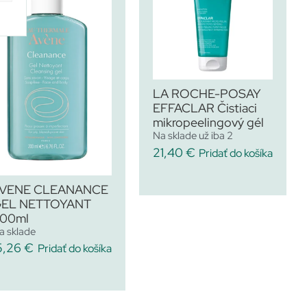
LA ROCHE-POSAY
EFFACLAR Čistiaci
mikropeelingový gél
Na sklade už iba 2
21,40
€
Pridať do košíka
VENE CLEANANCE
EL NETTOYANT
00ml
a sklade
5,26
€
Pridať do košíka