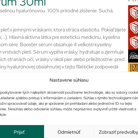
rum 30ml
linou hyalurónovou. 100% prírodné zloženie. Suchá,
ť s jemnými vráskami, ktorá stráca elasticitu. Pokiaľ žijete
). Hlavná aktívna látka pre estetickú medicínu, kyselina
om sére. Booster sérum obsahuje 4 veľkosti kyseliny
h vrstvách pleti. Sérum vypĺňa vrásky, hydratuje a zjemňuje
ch stranách očí, vrásky v okolí pier alebo príležitostne: pred
ny hyalurónovej obsiahnutej v tejto fľaštičke zodpovedá
vaných v estetickej medicíne . Hypoalergénne. Bez
Nastavene súhlasu
vočíšneho pôvodu. Značka Novexpert je certifikovaná
poskytovanie tých najlepších skúseností používame technológie, ako sú súbory cooki
ukladanie a/alebo prístup k informáciám o zariadení. Súhlas s týmito technológiami ná
žní spracovávať údaje, ako je správanie pri prehliadaní alebo jedinečné ID na tejto
Po
ánke. Nesúhlas alebo odvolanie súhlasu môže nepriaznivo ovplyvniť určité vlastnosti a
érum je možné použiť samostatne alebo pred bežnou
kcie.
ikácii séra. Po 5 minútach môžete naniesť make-up. Používajte
Prijať
Odmietnúť
Zobraziť predvoľb