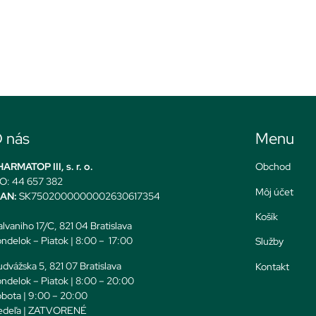
 nás
Menu
ARMATOP III, s. r. o.
Obchod
O: 44 657 382
Môj účet
BAN:
SK7502000000002630617354
Košík
lvaniho 17/C, 821 04 Bratislava
ndelok – Piatok | 8:00 – 17:00
Služby
dvážska 5, 821 07 Bratislava
Kontakt
ndelok – Piatok | 8:00 – 20:00
bota | 9:00 – 20:00
edeľa | ZATVORENÉ