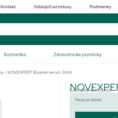
Kontakt
Odstúpiť od zmluvy
Podmienky
Kozmetika
Zdravotnícke pomôcky
ka
• NOVEXPERT Booster serum 30ml
NOVEXPERT
EAN: 3661467001190
Nie je na sklade