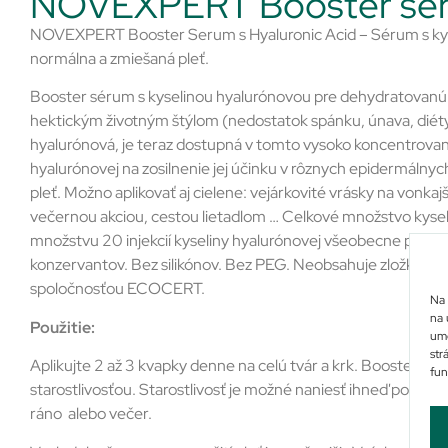
NOVEXPERT Booster se
NOVEXPERT Booster Serum s Hyaluronic Acid – Sérum s kyse
normálna a zmiešaná pleť.
Booster sérum s kyselinou hyalurónovou pre dehydratovanú ple
hektickým životným štýlom (nedostatok spánku, únava, diéty,…
hyalurónová, je teraz dostupná v tomto vysoko koncentrovan
hyalurónovej na zosilnenie jej účinku v rôznych epidermálnyc
pleť. Možno aplikovať aj cielene: vejárkovité vrásky na vonkajší
večernou akciou, cestou lietadlom … Celkové množstvo kyseli
množstvu 20 injekcií kyseliny hyalurónovej všeobecne použí
konzervantov. Bez silikónov. Bez PEG. Neobsahuje zložky ži
spoločnosťou ECOCERT.
Na 
na 
Použitie:
umo
str
Aplikujte 2 až 3 kvapky denne na celú tvár a krk. Booster s
fun
starostlivosťou. Starostlivosť je možné naniesť ihneď po apl
ráno alebo večer.