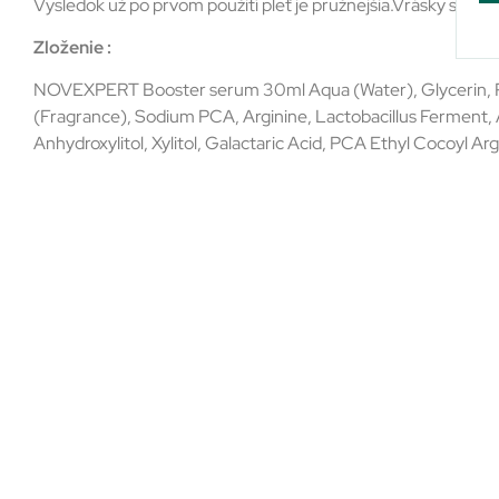
Vysledok už po prvom použití pleť je pružnejšia.Vrásky sú vyp
Zloženie :
NOVEXPERT Booster serum 30ml Aqua (Water), Glycerin, P
(Fragrance), Sodium PCA, Arginine, Lactobacillus Ferment, A
Anhydroxylitol, Xylitol, Galactaric Acid, PCA Ethyl Cocoyl Arg