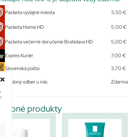
Packeta výdajné miesta
3,50 €
Packeta Home HD
5,00 €
Packeta večerné doručenie Bratislava HD
5,00 €
Expres Kuriér
7,00 €
Slovenská pošta
3,70 €
Osobný odber u nás
Zdarma
e
m
dobné produkty
y