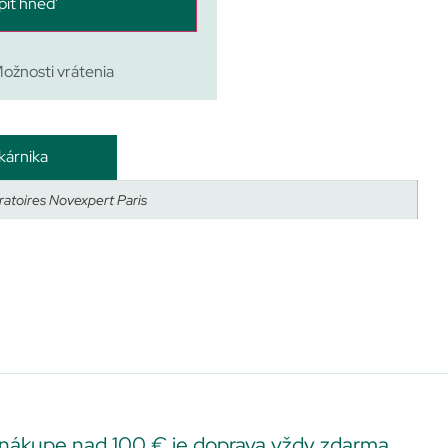
piť hneď
ožnosti vrátenia
kárnika
atoires Novexpert Paris
 nákupe nad 100 € je doprava vždy zdarma.