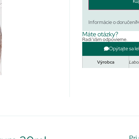
Kú
Informácie o doručení
M
Máte otázky?
Radi Vám odpovieme.
Opýtajte sa le
Výrobca
Labor
Pri