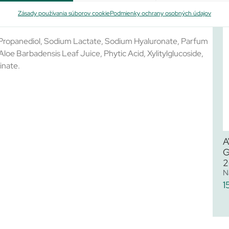
lnené už za 28 dní.
Zásady používania súborov cookie
Podmienky ochrany osobných údajov
ropanediol, Sodium Lactate, Sodium Hyaluronate, Parfum
loe Barbadensis Leaf Juice, Phytic Acid, Xylitylglucoside,
inate.
A
G
2
N
1