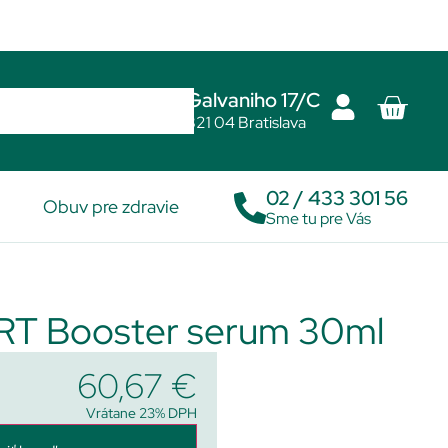
Galvaniho 17/C
821 04 Bratislava
02 / 433 301 56
Obuv pre zdravie
Sme tu pre Vás
 Booster serum 30ml
60,67
€
Vrátane 23% DPH