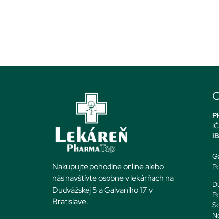
O
PH
IČ
I
Ga
Nakupujte pohodlne online alebo
Po
nás navštívte osobne v lekárňach na
Du
Dudvážskej 5 a Galvaniho 17 v
Po
Bratislave.
So
N