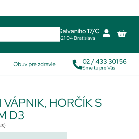
Galvaniho 17/C
821 04 Bratislava
02 / 433 301 56
Obuv pre zdravie
Sme tu pre Vás
 VÁPNIK, HORČÍK S
M D3
ks)