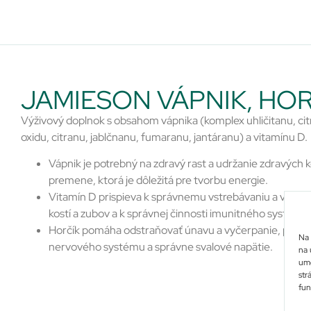
JAMIESON VÁPNIK, HOR
Výživový doplnok s obsahom vápnika (komplex uhličitanu, cit
oxidu, citranu, jablčnanu, fumaranu, jantáranu) a vitamínu D.
Vápnik je potrebný na zdravý rast a udržanie zdravých kos
premene, ktorá je dôležitá pre tvorbu energie.
Vitamín D prispieva k správnemu vstrebávaniu a využiti
kostí a zubov a k správnej činnosti imunitného systému 
Horčík pomáha odstraňovať únavu a vyčerpanie, priazn
Na 
nervového systému a správne svalové napätie.
na 
umo
str
fun