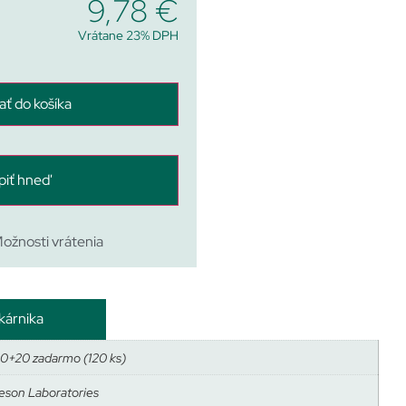
9,78
€
Vrátane 23% DPH
ať do košíka
piť hneď
ožnosti vrátenia
kárnika
00+20 zadarmo (120 ks)
eson Laboratories