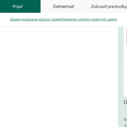
Prijať
Odmietnúť
Zobraziť predvoľb
Po
Zásady používania súborov cookie
Podmienky ochrany osobných údajov
D
N
3