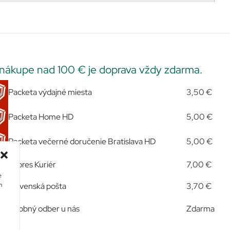
 nákupe nad 100 € je doprava vždy zdarma.
Packeta výdajné miesta
3,50 €
Packeta Home HD
5,00 €
Packeta večerné doručenie Bratislava HD
5,00 €
Expres Kuriér
7,00 €
e
m
Slovenská pošta
3,70 €
Osobný odber u nás
Zdarma