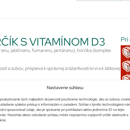
ČÍK S VITAMÍNOM D3
Pri
ranu, jablčnanu, fumaranu, jantáranu), horčíka (komplex
tí a zubov, prispieva k správnej zrážanlivosti krvi a k látkovej
u vápnika a fosforu, k zdravému rastu a udržaniu zdravých
Nastavene súhlasu
a svalov.
ivo ovplyvňuje psychickú rovnováhu, optimálnu činnosť
poskytovanie tých najlepších skúseností používame technológie, ako sú súbory cooki
ukladanie a/alebo prístup k informáciám o zariadení. Súhlas s týmito technológiami ná
žní spracovávať údaje, ako je správanie pri prehliadaní alebo jedinečné ID na tejto
ánke. Nesúhlas alebo odvolanie súhlasu môže nepriaznivo ovplyvniť určité vlastnosti a
kcie.