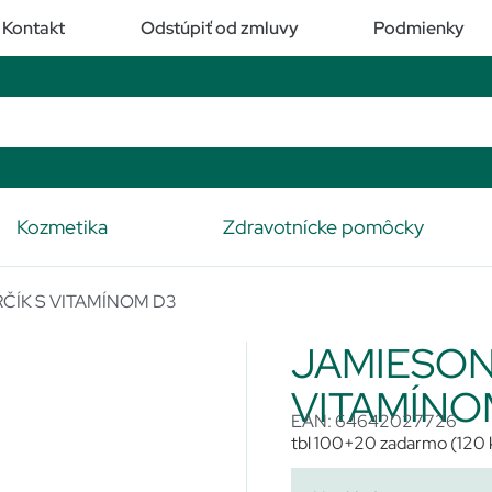
Kontakt
Odstúpiť od zmluvy
Podmienky
Kozmetika
Zdravotnícke pomôcky
ČÍK S VITAMÍNOM D3
JAMIESON
VITAMÍNO
EAN: 64642027726
tbl 100+20 zadarmo (120 