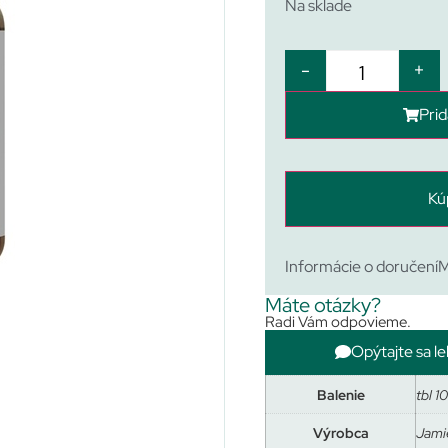
Na sklade
-
+
Prid
Kú
Informácie o doručení
M
Máte otázky?
Radi Vám odpovieme.
Opýtajte sa le
Balenie
tbl 1
Výrobca
Jami