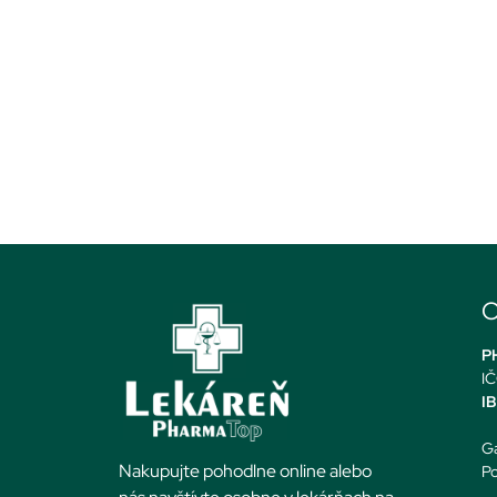
O
PH
IČ
I
Ga
Nakupujte pohodlne online alebo
Po