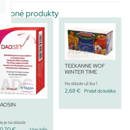
y
dobné produkty
TEEKANNE WOF
WINTER TIME
Na sklade už iba 1
2,68
€
Pridať do košíka
AOSIN
ie je na sklade
0,70
€
Viac info