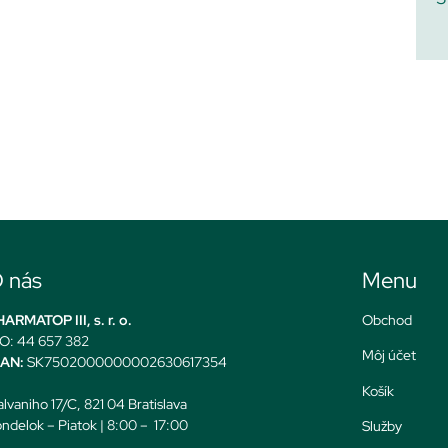
 nás
Menu
ARMATOP III, s. r. o.
Obchod
O: 44 657 382
Môj účet
BAN:
SK7502000000002630617354
Košík
lvaniho 17/C, 821 04 Bratislava
ndelok – Piatok | 8:00 – 17:00
Služby