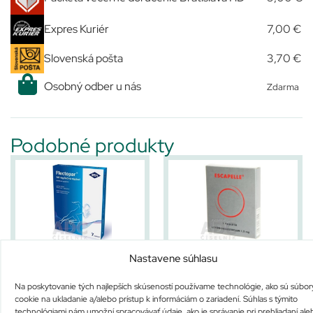
Expres Kuriér
7,00 €
Slovenská pošta
3,70 €
Osobný odber u nás
Zdarma
Podobné produkty
Flectopar liečivá náplasť
ESCAPELLE
Nastavene súhlasu
Nie je na sklade
Nie je na sklade
Na poskytovanie tých najlepších skúseností používame technológie, ako sú súbor
21,20
€
26,30
€
cookie na ukladanie a/alebo prístup k informáciám o zariadení. Súhlas s týmito
technológiami nám umožní spracovávať údaje, ako je správanie pri prehliadaní ale