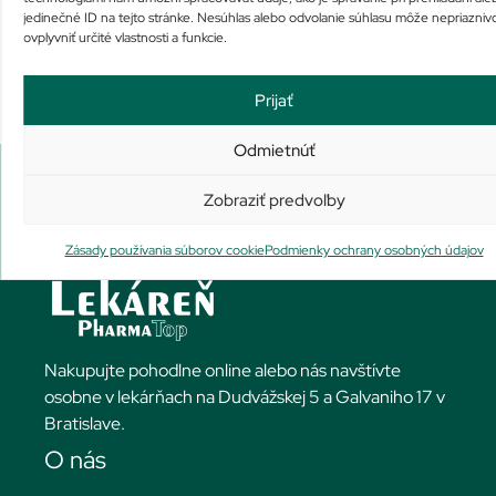
Viac info
Viac info
jedinečné ID na tejto stránke. Nesúhlas alebo odvolanie súhlasu môže nepriazniv
ovplyvniť určité vlastnosti a funkcie.
Prijať
Odmietnúť
Zobraziť predvoľby
Zásady používania súborov cookie
Podmienky ochrany osobných údajov
Nakupujte pohodlne online alebo nás navštívte
osobne v lekárňach na Dudvážskej 5 a Galvaniho 17 v
Bratislave.
O nás