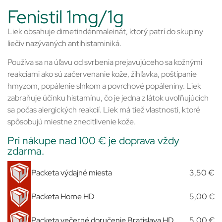
Fenistil 1mg/1g
Liek obsahuje dimetindénmaleinát, ktorý patrí do skupiny
liečiv nazývaných antihistaminiká.
Používa sa na úľavu od svrbenia prejavujúceho sa kožnými
reakciami ako sú začervenanie kože, žihľavka, poštípanie
hmyzom, popálenie slnkom a povrchové popáleniny. Liek
zabraňuje účinku histamínu, čo je jedna z látok uvoľňujúcich
sa počas alergických reakcií. Liek má tiež vlastnosti, ktoré
spôsobujú miestne znecitlivenie kože.
Pri nákupe nad 100 € je doprava vždy
zdarma.
Packeta výdajné miesta
3,50 €
Packeta Home HD
5,00 €
Packeta večerné doručenie Bratislava HD
5,00 €