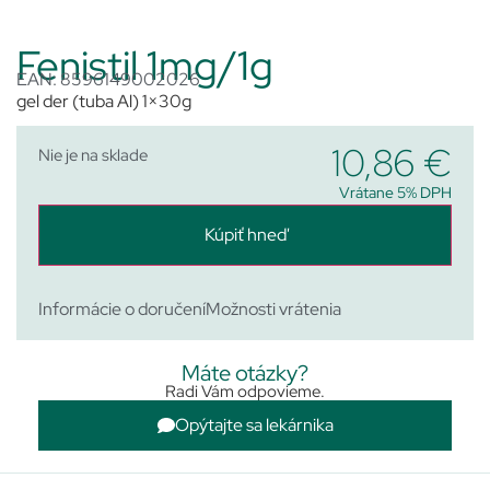
Fenistil 1mg/1g
EAN: 8596149002026
gel der (tuba Al) 1×30g
10,86
€
Nie je na sklade
Vrátane 5% DPH
Kúpiť hneď
Informácie o doručení
Možnosti vrátenia
Máte otázky?
Radi Vám odpovieme.
Opýtajte sa lekárnika