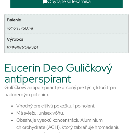
Opýtajte sa lekárnika
Balenie
roll on 1×50 ml
Výrobca
BEIERSDORF AG
Eucerin Deo Guličkový
antiperspirant
Guľôčkový antiperspirant je určený pre tých, ktorí trpia
nadmerným potením.
Vhodný pre citlivú pokožku, i po holení.
Má sviežu, unisex vôňu.
Obsahuje vysokú koncentráciu Aluminium
chlorohydrate (ACH), ktorý zabraňuje hromadeniu