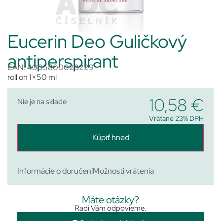
Eucerin Deo Guličkový
antiperspirant
EAN: 4005800028229
roll on 1×50 ml
10,58
€
Nie je na sklade
Vrátane 23% DPH
Kúpiť hneď
Informácie o doručení
Možnosti vrátenia
Máte otázky?
Radi Vám odpovieme.