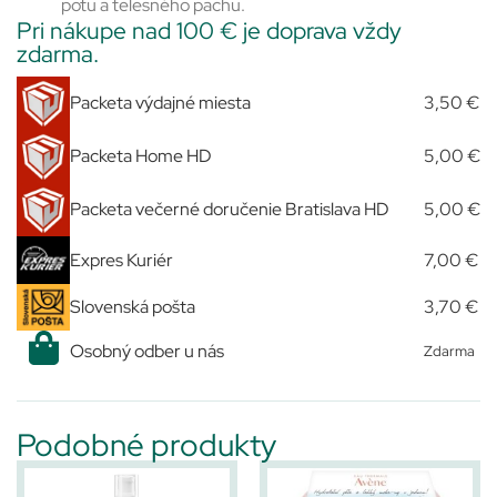
potu a telesného pachu.
Pri nákupe nad 100 € je doprava vždy
zdarma.
Packeta výdajné miesta
3,50 €
Packeta Home HD
5,00 €
Packeta večerné doručenie Bratislava HD
5,00 €
Expres Kuriér
7,00 €
Slovenská pošta
3,70 €
Osobný odber u nás
Zdarma
Podobné produkty