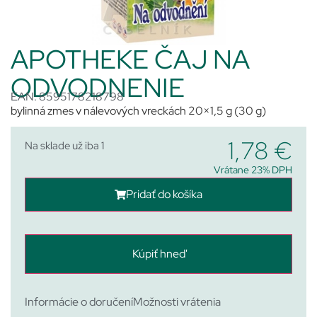
APOTHEKE ČAJ NA
ODVODNENIE
EAN: 8595178218798
bylinná zmes v nálevových vreckách 20×1,5 g (30 g)
1,78
€
Na sklade už iba 1
Vrátane 23% DPH
Pridať do košíka
Kúpiť hneď
Informácie o doručení
Možnosti vrátenia