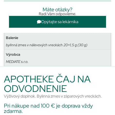
Máte otázky?
Radi Vám odpovieme.
Opýtajte sa lekárnika
Balenie
bylinná zmes v nálevových vreckách 20×1,5 g (30 g)
Výrobca
MEDIATE s.r.o.
APOTHEKE ČAJ NA
ODVODNENIE
Výživový doplnok. Bylinná zmes v záparových vreckách.
Pri nákupe nad 100 € je doprava vždy
zdarma.