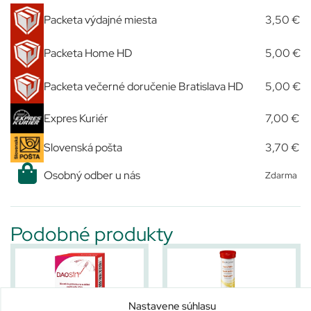
Packeta výdajné miesta
3,50 €
Packeta Home HD
5,00 €
Packeta večerné doručenie Bratislava HD
5,00 €
Expres Kuriér
7,00 €
Slovenská pošta
3,70 €
Osobný odber u nás
Zdarma
Podobné produkty
Nastavene súhlasu