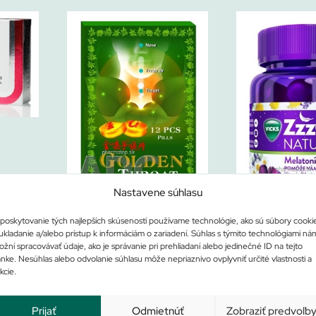
do košíka
Nastavene súhlasu
Zlaté hrdlo – Amazonas
poskytovanie tých najlepších skúseností používame technológie, ako sú súbory cooki
ukladanie a/alebo prístup k informáciám o zariadení. Súhlas s týmito technológiami ná
ZzzQuil NAT
žní spracovávať údaje, ako je správanie pri prehliadaní alebo jedinečné ID na tejto
ánke. Nesúhlas alebo odvolanie súhlasu môže nepriaznivo ovplyvniť určité vlastnosti a
Nie je na sklade
kcie.
3,47
€
Viac info
Na sklade
14,90
€
Pri
Prijať
Odmietnúť
Zobraziť predvoľb