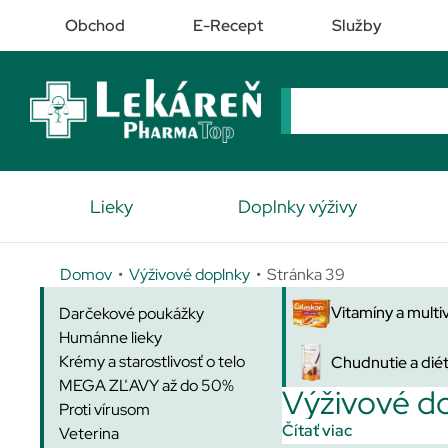
Obchod
E-Recept
Služby
Lieky
Doplnky výživy
Domov
•
Výživové doplnky
• Stránka 39
Vitamíny a multi
Darčekové poukážky
Humánne lieky
Krémy a starostlivosť o telo
Chudnutie a dié
MEGA ZĽAVY až do 50%
Výživové d
Proti vírusom
Čítať viac
Veterina