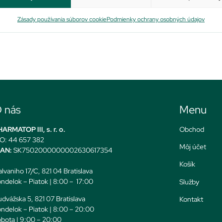
Zásady používania súborov cookie
Podmienky ochrany osobných údajov
 nás
Menu
ARMATOP III, s. r. o.
Obchod
O: 44 657 382
Môj účet
BAN:
SK7502000000002630617354
Košík
lvaniho 17/C, 821 04 Bratislava
ndelok – Piatok | 8:00 – 17:00
Služby
dvážska 5, 821 07 Bratislava
Kontakt
ndelok – Piatok | 8:00 – 20:00
bota | 9:00 – 20:00