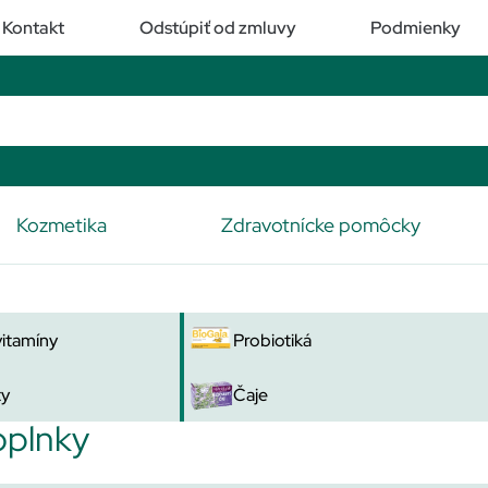
Kontakt
Odstúpiť od zmluvy
Podmienky
Kozmetika
Zdravotnícke pomôcky
vitamíny
Probiotiká
ty
Čaje
oplnky