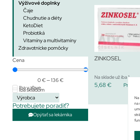
Výživové doplnky
Čaje
Chudnutie a diéty
KetoDiet
Probiotiká
Vitamíny a multivitamíny
Zdravotnícke pomôcky
ZINKOSEL
Cena
Na sklade už iba 1
0
€
—
136
€
5,68
€
Pridať 
Iba skladom
Na 
na 
Potrebujete poradiť?
umo
Opýtať sa lekárnika
str
fun