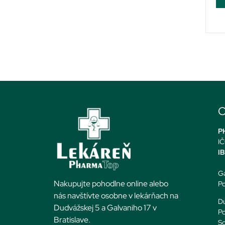
O
PH
IČ
I
Ga
Nakupujte pohodlne online alebo
Po
nás navštívte osobne v lekárňach na
Du
Dudvážskej 5 a Galvaniho 17 v
Po
Bratislave.
So