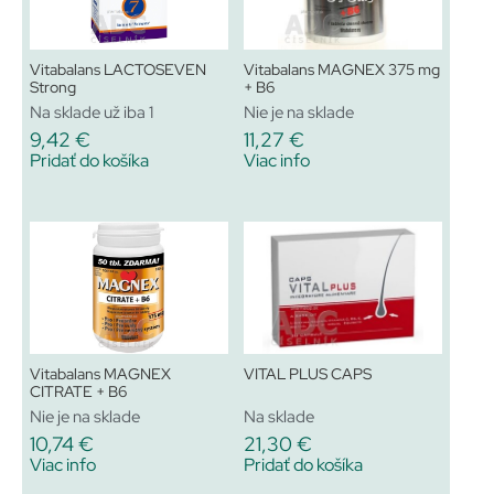
Vitabalans LACTOSEVEN
Vitabalans MAGNEX 375 mg
Strong
+ B6
Na sklade už iba 1
Nie je na sklade
9,42
€
11,27
€
Pridať do košíka
Viac info
Vitabalans MAGNEX
VITAL PLUS CAPS
CITRATE + B6
Nie je na sklade
Na sklade
10,74
€
21,30
€
Viac info
Pridať do košíka