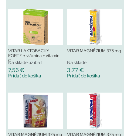
VITAR LAKTOBACILY
VITAR MAGNÉZIUM 375 mg
FORTE + vláknina + vitamín
C
Na sklade už iba 1
Na sklade
7,56
€
3,77
€
Pridať do košíka
Pridať do košíka
VITAR MAGNÉZIUM 375 mg
VITAR MAGNÉZIUM 375 mg