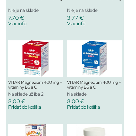
Nie je na sklade
Nie je na sklade
7,70
€
3,77
€
Viac info
Viac info
VITAR Magnézium 400 mg +
VITAR Magnézium 400 mg +
vitamíny B6 a C
vitamíny B6 a C
Na sklade už iba 2
Na sklade
8,00
€
8,00
€
Pridať do košíka
Pridať do košíka