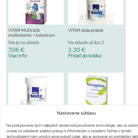
VITAR MUDráčik
VITAR sóda prášok
multivitamín + kolostrum
Nie je na sklade
Na sklade už iba 2
7,06
€
3,30
€
Viac info
Pridať do košíka
Nastavene súhlasu
VITAR sóda tablety
Vivomixx 112 miliárd
Na poskytovanie tých najlepších skúseností používame technológie, ako sú súbor
Na sklade už iba 2
Nie je na sklade
cookie na ukladanie a/alebo prístup k informáciám o zariadení. Súhlas s týmito
3,90
€
13,65
€
technológiami nám umožní spracovávať údaje, ako je správanie pri prehliadaní ale