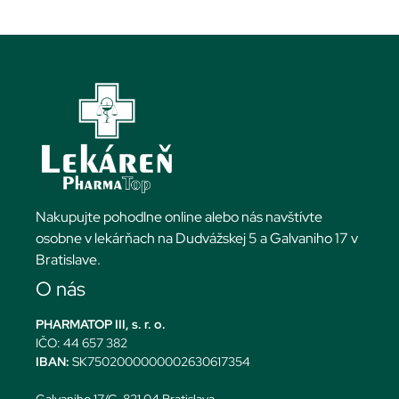
Nakupujte pohodlne online alebo nás navštívte
osobne v lekárňach na Dudvážskej 5 a Galvaniho 17 v
Bratislave.
O nás
PHARMATOP III, s. r. o.
IČO: 44 657 382
IBAN:
SK7502000000002630617354