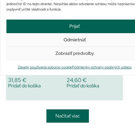
Pridať do košíka
Viac info
jedinečné ID na tejto stránke. Nesúhlas alebo odvolanie súhlasu môže nepriazniv
ovplyvniť určité vlastnosti a funkcie.
Prijať
Odmietnúť
Zobraziť predvoľby
Vlasové hnojivo
VSL#3
Zásady používania súborov cookie
Podmienky ochrany osobných údajov
Na sklade už iba 1
Na sklade už iba 1
31,85
€
24,60
€
Pridať do košíka
Pridať do košíka
Načítať viac