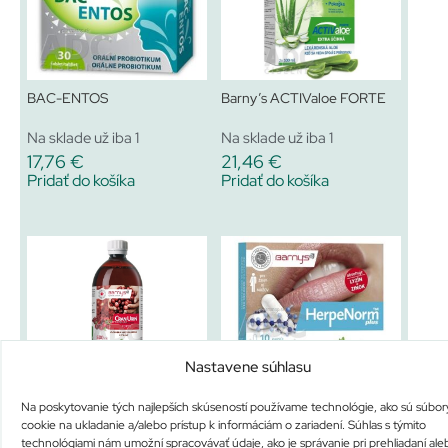
BAC-ENTOS
Barny’s ACTIValoe FORTE
Na sklade už iba 1
Na sklade už iba 1
17,76
€
21,46
€
Pridať do košíka
Pridať do košíka
Nastavene súhlasu
Barny’s CRAN-URIN FORTE
Barny’s HerpeNorm plus
Na poskytovanie tých najlepších skúseností používame technológie, ako sú súbor
Na sklade už iba 2
Na sklade už iba 1
cookie na ukladanie a/alebo prístup k informáciám o zariadení. Súhlas s týmito
13,18
€
6,74
€
technológiami nám umožní spracovávať údaje, ako je správanie pri prehliadaní ale