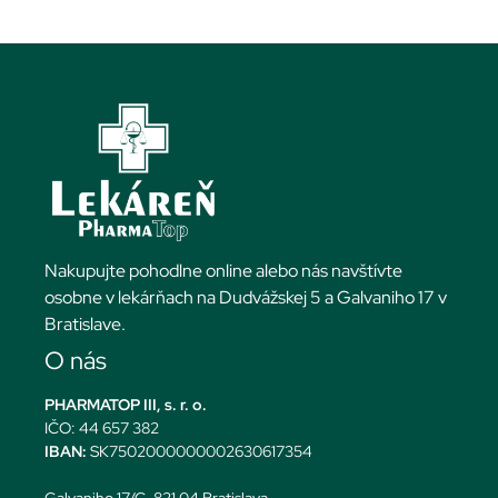
Nakupujte pohodlne online alebo nás navštívte
osobne v lekárňach na Dudvážskej 5 a Galvaniho 17 v
Bratislave.
O nás
PHARMATOP III, s. r. o.
IČO: 44 657 382
IBAN:
SK7502000000002630617354