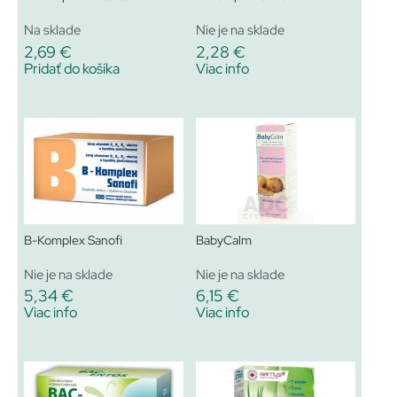
Na sklade
Nie je na sklade
2,69
€
2,28
€
Pridať do košíka
Viac info
B-Komplex Sanofi
BabyCalm
Nie je na sklade
Nie je na sklade
5,34
€
6,15
€
Viac info
Viac info