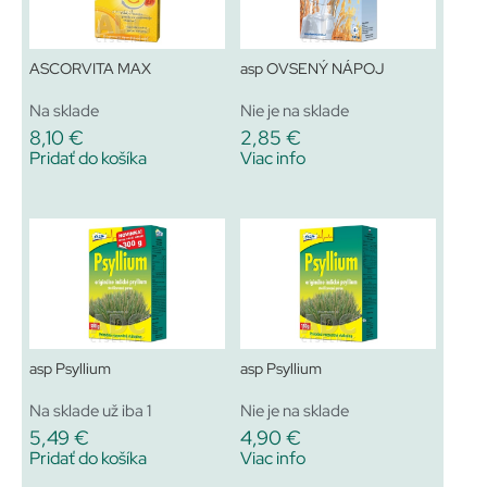
ASCORVITA MAX
asp OVSENÝ NÁPOJ
Na sklade
Nie je na sklade
8,10
€
2,85
€
Pridať do košíka
Viac info
asp Psyllium
asp Psyllium
Na sklade už iba 1
Nie je na sklade
5,49
€
4,90
€
Pridať do košíka
Viac info